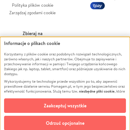
Polityka plików cookie
Zarządzaj zgodami cookie
Zbieraj na
Informacje o plikach cookie
Leczenie
LGBTQ+
Zwierzęta
Powódź
Korzystamy z plików cookie oraz podobnych rozwiązań technologicznych,
zarówno własnych, jak i naszych partnerów. Obejmuje to zapisywanie i
Pożar
Wichura
przechowywanie informacji w pamięci Twojego urządzenia końcowego
(takiego jak np. laptop, tablet, smartfon) oraz późniejsze uzyskiwanie do nich
Ukraina
NGO
dostępu.
Sport
Religia
Wykorzystujemy te technologie przede wszystkim po to, aby zapewnić
Pomoc Finansowa
Edukacja
prawidłowe działanie serwisu Pomagam.pl, w tym jego bezpieczeństwo oraz
niezbędne pliki cookie
efektywność funkcjonowania. Służą temu tzw.
, które
Projekty
Podróż
pozostają zawsze aktywne.
Dowiedz się więcej
Pogrzeb
Impreza
opcjonalnych plików cookie
Dodatkowo, używamy
oraz podobnych
Zaakceptuj wszystkie
Społeczność lokalna
Ochrona środowiska
technologii do celów analitycznych i retargetingowych. Możesz wyrazić
zgodę na ich stosowanie lub jej odmówić. W dowolnym momencie masz
Kultura
Biznes
możliwość zmiany swoich preferencji na stronie „Zarządzaj zgodami cookie”,
Odrzuć opcjonalne
Polski
do której link znajdziesz w stopce serwisu Pomagam.pl. Opcjonalne pliki
cookie wykorzystywane są w następujących celach: