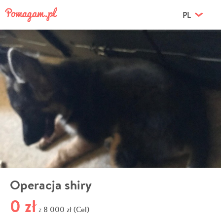
PL
Operacja shiry
0 zł
8 000 zł (Cel)
z