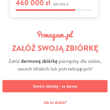
ZAŁÓŻ SWOJĄ ZBIÓRKĘ
Załóż
darmową zbiórkę
pieniędzy dla siebie,
swoich bliskich lub potrzebujących!
Stwórz zbiórkę - za darmo
Jak to działa?