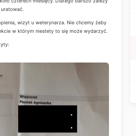
oło czterech miesięcy. Dlatego bardzo zależy
 uratować.
pienia, wizyt u weterynarza. Nie chcemy żeby
unkcie w którym niestety to się może wydarzyć.
yty: