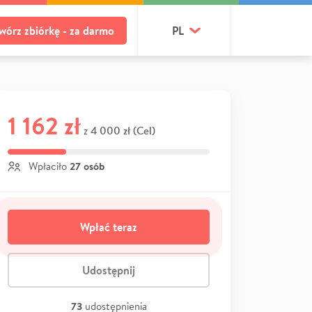
wórz zbiórkę - za darmo
PL
1 162 zł
4 000 zł (Cel)
z
27 osób
Wpłaciło
Wpłać teraz
Udostępnij
73
udostępnienia