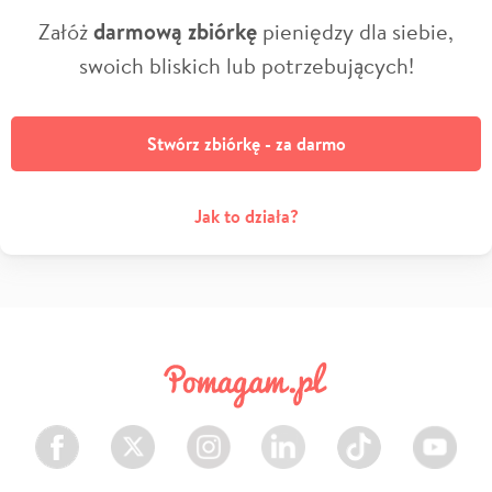
Załóż
darmową zbiórkę
pieniędzy dla siebie,
swoich bliskich lub potrzebujących!
Stwórz zbiórkę - za darmo
Jak to działa?
Facebook
Twitter
Instagram
LinkedIn
TikTok
Youtube