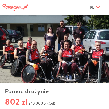
PL
Pomoc drużynie
802 zł
10 000 zł (Cel)
z