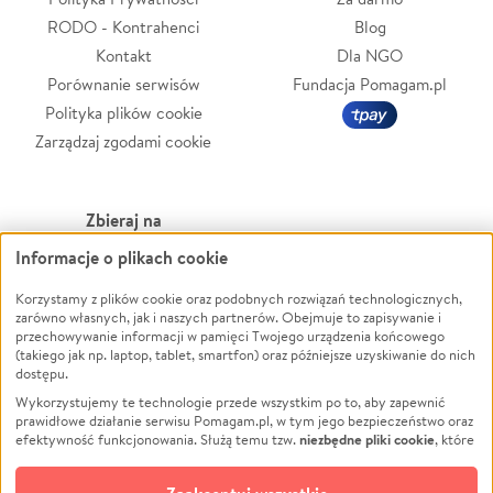
RODO - Kontrahenci
Blog
Kontakt
Dla NGO
Porównanie serwisów
Fundacja Pomagam.pl
Polityka plików cookie
Zarządzaj zgodami cookie
Zbieraj na
Informacje o plikach cookie
Leczenie
LGBTQ+
Zwierzęta
Powódź
Korzystamy z plików cookie oraz podobnych rozwiązań technologicznych,
zarówno własnych, jak i naszych partnerów. Obejmuje to zapisywanie i
Pożar
Wichura
przechowywanie informacji w pamięci Twojego urządzenia końcowego
(takiego jak np. laptop, tablet, smartfon) oraz późniejsze uzyskiwanie do nich
Ukraina
NGO
dostępu.
Sport
Religia
Wykorzystujemy te technologie przede wszystkim po to, aby zapewnić
Pomoc Finansowa
Edukacja
prawidłowe działanie serwisu Pomagam.pl, w tym jego bezpieczeństwo oraz
niezbędne pliki cookie
efektywność funkcjonowania. Służą temu tzw.
, które
Projekty
Podróż
pozostają zawsze aktywne.
Dowiedz się więcej
Pogrzeb
Impreza
opcjonalnych plików cookie
Dodatkowo, używamy
oraz podobnych