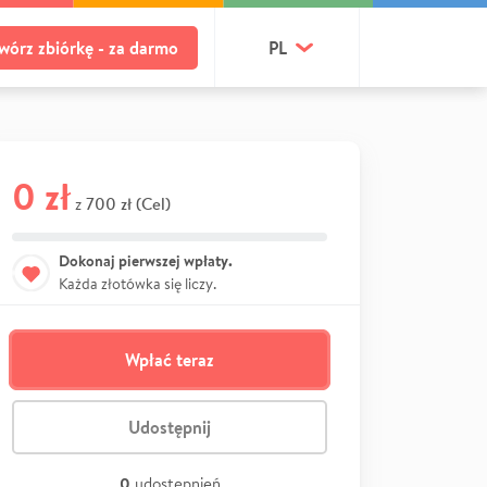
wórz zbiórkę - za darmo
PL
0 zł
700 zł (Cel)
z
Dokonaj pierwszej wpłaty.
Każda złotówka się liczy.
Wpłać teraz
Udostępnij
0
udostępnień