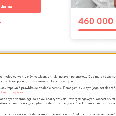
a darmo
?
echnologicznych, zarówno własnych, jak i naszych partnerów. Obejmuje to zapis
macje
O nas
Zbieraj n
artfon) oraz późniejsze uzyskiwanie do nich dostępu.
 aby zapewnić prawidłowe działanie serwisu Pomagam.pl, w tym jego bezpieczeń
działa?
Opinie
Leczenie
Dowiedz się więcej
min
Raporty
Zwierzęta
odobnych technologii do celów analitycznych i retargetingowych. Możesz wyrazi
ncji na stronie „Zarządzaj zgodami cookie”, do której link znajdziesz w stopce
ka Prywatności
Za darmo
Pożar
 Kontrahenci
Blog
Ukraina
ch, aby usprawniać działanie serwisu Pomagam.pl. Dzięki nim możemy zrozumieć, j