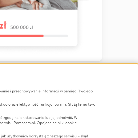
ywanie i przechowywanie informacji w pamięci Twojego
a
stwo oraz efektywność funkcjonowania. Służą temu tzw.
LGBTQ+
Powódź
ć zgodę na ich stosowanie lub jej odmówić. W
 serwisu Pomagam.pl. Opcjonalne pliki cookie
Wichura
NGO
ak użytkownicy korzystają z naszego serwisu – skąd