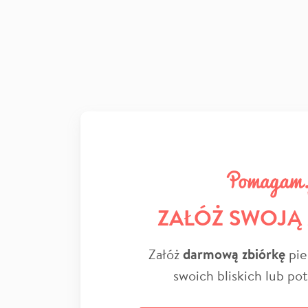
ZAŁÓŻ SWOJĄ
Załóż
darmową zbiórkę
pie
swoich bliskich lub po