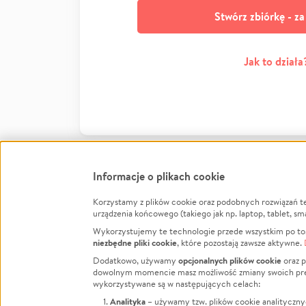
Stwórz zbiórkę - z
Jak to działa
Informacje o plikach cookie
Korzystamy z plików cookie oraz podobnych rozwiązań t
Infor
urządzenia końcowego (takiego jak np. laptop, tablet, sm
Wykorzystujemy te technologie przede wszystkim po to,
Jak to 
niezbędne pliki cookie
, które pozostają zawsze aktywne.
Facebook
Twitter
Instagram
Regula
opcjonalnych plików cookie
Dodatkowo, używamy
oraz p
dowolnym momencie masz możliwość zmiany swoich prefere
Polity
LinkedIn
TikTok
Youtube
wykorzystywane są w następujących celach:
RODO -
Analityka
– używamy tzw. plików cookie analityczny