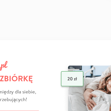
 ZBIÓRKĘ
niędzy dla siebie,
trzebujących!