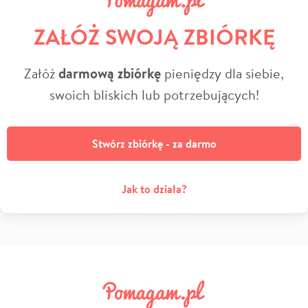
ZAŁÓŻ SWOJĄ ZBIÓRKĘ
Załóż
darmową zbiórkę
pieniędzy dla siebie,
swoich bliskich lub potrzebujących!
Stwórz zbiórkę - za darmo
Jak to działa?