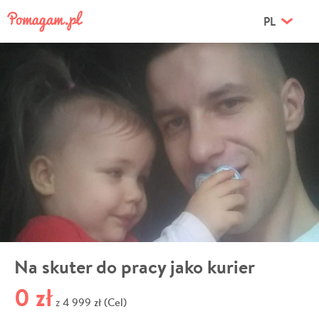
PL
Na skuter do pracy jako kurier
0 zł
4 999 zł (Cel)
z