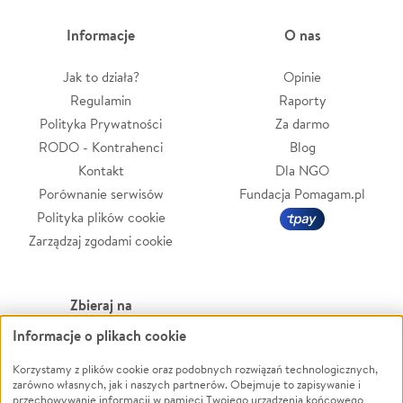
Informacje
O nas
Jak to działa?
Opinie
Regulamin
Raporty
Polityka Prywatności
Za darmo
RODO - Kontrahenci
Blog
Kontakt
Dla NGO
Porównanie serwisów
Fundacja Pomagam.pl
Polityka plików cookie
Zarządzaj zgodami cookie
Zbieraj na
Informacje o plikach cookie
Leczenie
LGBTQ+
Zwierzęta
Powódź
Korzystamy z plików cookie oraz podobnych rozwiązań technologicznych,
zarówno własnych, jak i naszych partnerów. Obejmuje to zapisywanie i
Pożar
Wichura
przechowywanie informacji w pamięci Twojego urządzenia końcowego