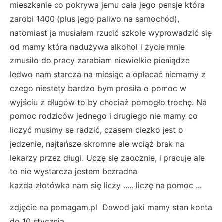
mieszkanie co pokrywa jemu cała jego pensje która
zarobi 1400 (plus jego paliwo na samochód),
natomiast ja musiałam rzucić szkole wyprowadzić się
od mamy która nadużywa alkohol i życie mnie
zmusiło do pracy zarabiam niewielkie pieniądze
ledwo nam starcza na miesiąc a opłacać niemamy z
czego niestety bardzo bym prosiła o pomoc w
wyjściu z długów to by chociaż pomogło trochę. Na
pomoc rodziców jednego i drugiego nie mamy co
liczyć musimy se radzić, czasem ciezko jest o
jedzenie, najtańsze skromne ale wciąż brak na
lekarzy przez długi. Uczę się zaocznie, i pracuje ale
to nie wystarcza jestem bezradna
kazda złotówka nam się liczy ..... liczę na pomoc ...
zdjęcie na pomagam.pl Dowod jaki mamy stan konta
do 10 stycznia ...