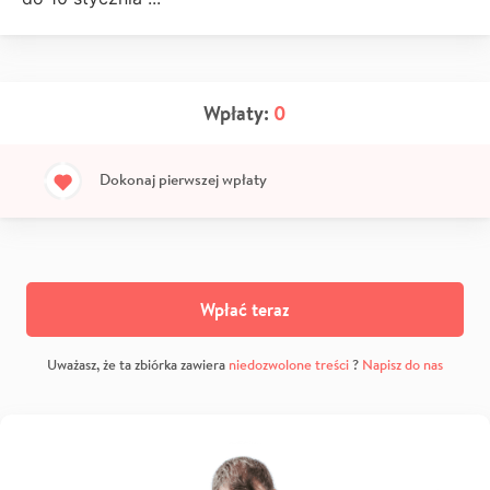
Wpłaty:
0
Dokonaj pierwszej wpłaty
Wpłać teraz
Uważasz, że ta zbiórka zawiera
niedozwolone treści
?
Napisz do nas