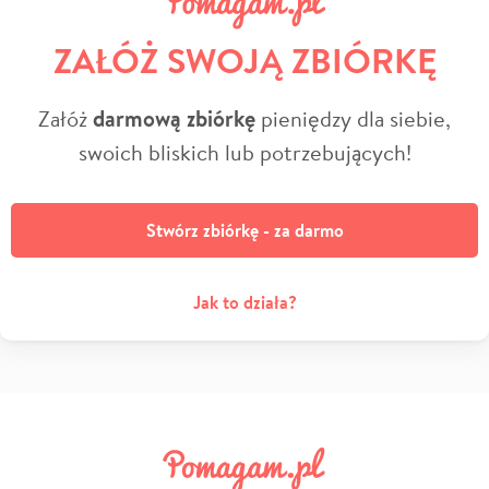
ZAŁÓŻ SWOJĄ ZBIÓRKĘ
Załóż
darmową zbiórkę
pieniędzy dla siebie,
swoich bliskich lub potrzebujących!
Stwórz zbiórkę - za darmo
Jak to działa?