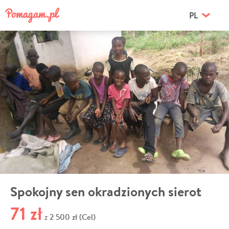
PL
Spokojny sen okradzionych sierot
71 zł
2 500 zł (Cel)
z