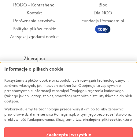
RODO - Kontrahenci
Blog
Kontakt
Dla NGO
Porównanie serwisów
Fundacja Pomagam.pl
Polityka plików cookie
Zarządzaj zgodami cookie
Zbieraj na
Informacje o plikach cookie
Leczenie
LGBTQ+
Zwierzęta
Powódź
Korzystamy z plików cookie oraz podobnych rozwiązań technologicznych,
zarówno własnych, jak i naszych partnerów. Obejmuje to zapisywanie i
Pożar
Wichura
przechowywanie informacji w pamięci Twojego urządzenia końcowego
(takiego jak np. laptop, tablet, smartfon) oraz późniejsze uzyskiwanie do nich
Ukraina
NGO
dostępu.
Sport
Religia
Wykorzystujemy te technologie przede wszystkim po to, aby zapewnić
Pomoc Finansowa
Edukacja
prawidłowe działanie serwisu Pomagam.pl, w tym jego bezpieczeństwo oraz
niezbędne pliki cookie
efektywność funkcjonowania. Służą temu tzw.
, które
Projekty
Podróż
pozostają zawsze aktywne.
Dowiedz się więcej
Pogrzeb
Impreza
opcjonalnych plików cookie
Dodatkowo, używamy
oraz podobnych
Zaakceptuj wszystkie
Społeczność lokalna
Ochrona środowiska