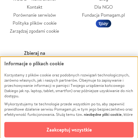
Kontakt
Dla NGO
Porównanie serwisów
Fundacja Pomagam.pl
Polityka plików cookie
Zarządzaj zgodami cookie
Zbieraj na
Informacje o plikach cookie
Leczenie
LGBTQ+
Zwierzęta
Powódź
Korzystamy z plików cookie oraz podobnych rozwiązań technologicznych,
zarówno własnych, jak i naszych partnerów. Obejmuje to zapisywanie i
Pożar
Wichura
przechowywanie informacji w pamięci Twojego urządzenia końcowego
(takiego jak np. laptop, tablet, smartfon) oraz późniejsze uzyskiwanie do nich
Ukraina
NGO
dostępu.
Sport
Religia
Wykorzystujemy te technologie przede wszystkim po to, aby zapewnić
Pomoc Finansowa
Edukacja
prawidłowe działanie serwisu Pomagam.pl, w tym jego bezpieczeństwo oraz
niezbędne pliki cookie
efektywność funkcjonowania. Służą temu tzw.
, które
Projekty
Podróż
pozostają zawsze aktywne.
Dowiedz się więcej
Pogrzeb
Impreza
opcjonalnych plików cookie
Dodatkowo, używamy
oraz podobnych
Zaakceptuj wszystkie
Społeczność lokalna
Ochrona środowiska
technologii do celów analitycznych i retargetingowych. Możesz wyrazić