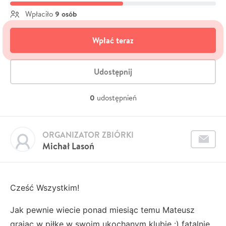
9 osób
Wpłaciło
Wpłać teraz
Udostępnij
0
udostępnień
ORGANIZATOR ZBIÓRKI
Michał Lasoń
Cześć Wszystkim!
Jak pewnie wiecie ponad miesiąc temu Mateusz
grając w piłkę w swoim ukochanym klubie :) fatalnie