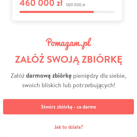
ZAŁÓŻ SWOJĄ ZBIÓRKĘ
Załóż
darmową zbiórkę
pieniędzy dla siebie,
swoich bliskich lub potrzebujących!
Stwórz zbiórkę - za darmo
Jak to działa?