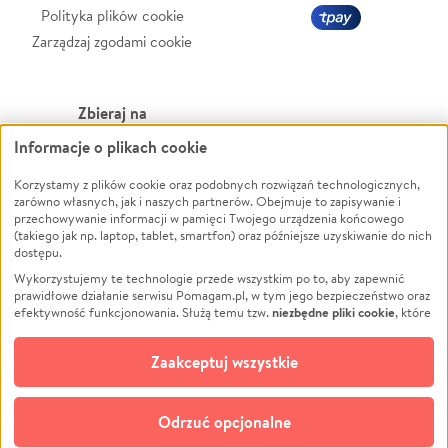
Polityka plików cookie
Zarządzaj zgodami cookie
Zbieraj na
Informacje o plikach cookie
Leczenie
LGBTQ+
Zwierzęta
Powódź
Korzystamy z plików cookie oraz podobnych rozwiązań technologicznych,
zarówno własnych, jak i naszych partnerów. Obejmuje to zapisywanie i
Pożar
Wichura
przechowywanie informacji w pamięci Twojego urządzenia końcowego
(takiego jak np. laptop, tablet, smartfon) oraz późniejsze uzyskiwanie do nich
Ukraina
NGO
dostępu.
Sport
Religia
Wykorzystujemy te technologie przede wszystkim po to, aby zapewnić
Pomoc Finansowa
Edukacja
prawidłowe działanie serwisu Pomagam.pl, w tym jego bezpieczeństwo oraz
niezbędne pliki cookie
efektywność funkcjonowania. Służą temu tzw.
, które
Projekty
Podróż
pozostają zawsze aktywne.
Dowiedz się więcej
Pogrzeb
Impreza
opcjonalnych plików cookie
Dodatkowo, używamy
oraz podobnych
Zaakceptuj wszystkie
Społeczność lokalna
Ochrona środowiska
technologii do celów analitycznych i retargetingowych. Możesz wyrazić
zgodę na ich stosowanie lub jej odmówić. W dowolnym momencie masz
Kultura
Biznes
możliwość zmiany swoich preferencji na stronie „Zarządzaj zgodami cookie”,
Odrzuć opcjonalne
Polski
do której link znajdziesz w stopce serwisu Pomagam.pl. Opcjonalne pliki
cookie wykorzystywane są w następujących celach: