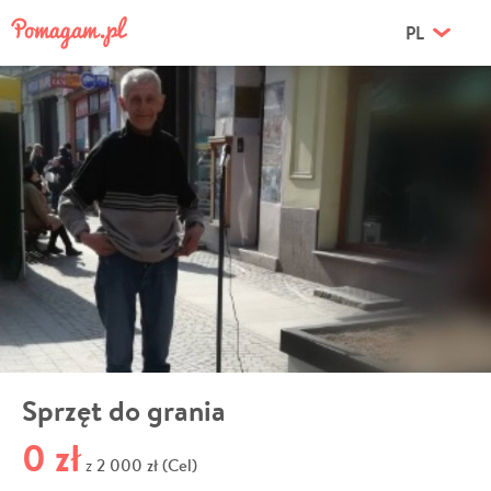
PL
Sprzęt do grania
0 zł
2 000 zł (Cel)
z