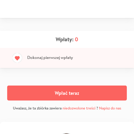
Wpłaty:
0
Dokonaj pierwszej wpłaty
Wpłać teraz
Uważasz, że ta zbiórka zawiera
niedozwolone treści
?
Napisz do nas