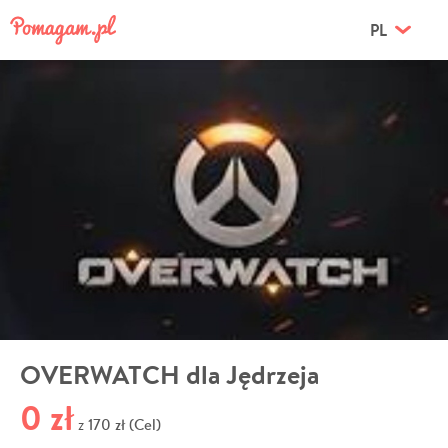
PL
OVERWATCH dla Jędrzeja
0 zł
170 zł (Cel)
z