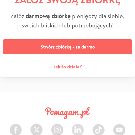
Załóż
darmową zbiórkę
pieniędzy dla siebie,
swoich bliskich lub potrzebujących!
Stwórz zbiórkę - za darmo
Jak to działa?
Facebook
Twitter
Instagram
LinkedIn
TikTok
Youtube