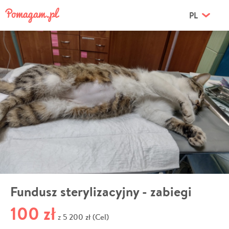
PL
Fundusz sterylizacyjny - zabiegi
100 zł
5 200 zł (Cel)
z