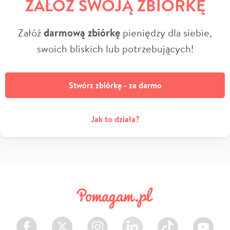
ZAŁÓŻ SWOJĄ ZBIÓRKĘ
Załóż
darmową zbiórkę
pieniędzy dla siebie,
swoich bliskich lub potrzebujących!
Stwórz zbiórkę - za darmo
Jak to działa?
Facebook
Twitter
Instagram
LinkedIn
TikTok
Youtube