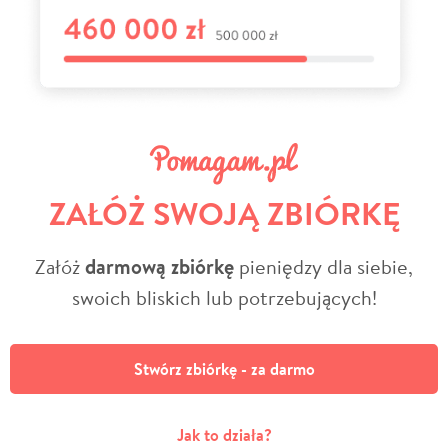
ZAŁÓŻ SWOJĄ ZBIÓRKĘ
Załóż
darmową zbiórkę
pieniędzy dla siebie,
swoich bliskich lub potrzebujących!
Stwórz zbiórkę - za darmo
Jak to działa?