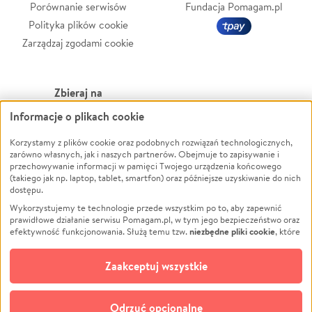
Porównanie serwisów
Fundacja Pomagam.pl
Polityka plików cookie
Zarządzaj zgodami cookie
Zbieraj na
Informacje o plikach cookie
Leczenie
LGBTQ+
Korzystamy z plików cookie oraz podobnych rozwiązań technologicznych,
Zwierzęta
Powódź
zarówno własnych, jak i naszych partnerów. Obejmuje to zapisywanie i
Pożar
Wichura
przechowywanie informacji w pamięci Twojego urządzenia końcowego
(takiego jak np. laptop, tablet, smartfon) oraz późniejsze uzyskiwanie do nich
Ukraina
NGO
dostępu.
Sport
Religia
Wykorzystujemy te technologie przede wszystkim po to, aby zapewnić
Pomoc Finansowa
Edukacja
prawidłowe działanie serwisu Pomagam.pl, w tym jego bezpieczeństwo oraz
niezbędne pliki cookie
efektywność funkcjonowania. Służą temu tzw.
, które
Projekty
Podróż
pozostają zawsze aktywne.
Dowiedz się więcej
Pogrzeb
Impreza
opcjonalnych plików cookie
Dodatkowo, używamy
oraz podobnych
Zaakceptuj wszystkie
Społeczność lokalna
Ochrona środowiska
technologii do celów analitycznych i retargetingowych. Możesz wyrazić
zgodę na ich stosowanie lub jej odmówić. W dowolnym momencie masz
Kultura
Biznes
możliwość zmiany swoich preferencji na stronie „Zarządzaj zgodami cookie”,
Odrzuć opcjonalne
Polski
do której link znajdziesz w stopce serwisu Pomagam.pl. Opcjonalne pliki