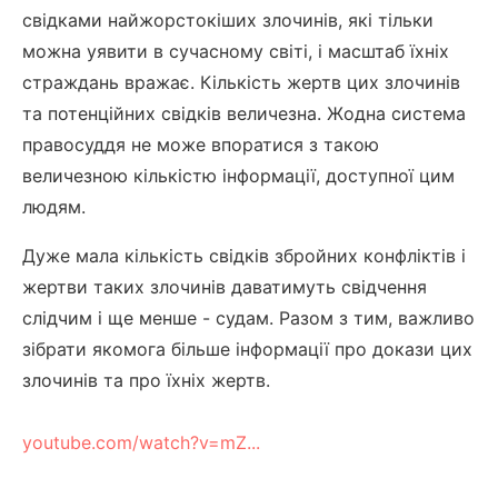
свідками найжорстокіших злочинів, які тільки
можна уявити в сучасному світі, і масштаб їхніх
страждань вражає. Кількість жертв цих злочинів
та потенційних свідків величезна. Жодна система
правосуддя не може впоратися з такою
величезною кількістю інформації, доступної цим
людям.
Дуже мала кількість свідків збройних конфліктів і
жертви таких злочинів даватимуть свідчення
слідчим і ще менше - судам. Разом з тим, важливо
зібрати якомога більше інформації про докази цих
злочинів та про їхніх жертв.
youtube.com/watch?v=mZ...