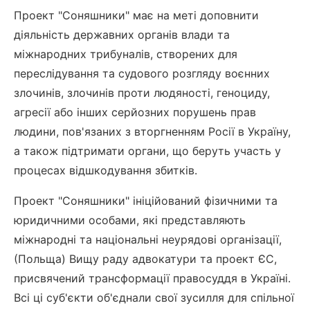
Проект "Соняшники" має на меті доповнити
діяльність державних органів влади та
міжнародних трибуналів, створених для
переслідування та судового розгляду воєнних
злочинів, злочинів проти людяності, геноциду,
агресії або інших серйозних порушень прав
людини, пов'язаних з вторгненням Росії в Україну,
а також підтримати органи, що беруть участь у
процесах відшкодування збитків.
Проект "Соняшники" ініційований фізичними та
юридичними особами, які представляють
міжнародні та національні неурядові організації,
(Польща) Вищу раду адвокатури та проект ЄС,
присвячений трансформації правосуддя в Україні.
Всі ці суб'єкти об'єднали свої зусилля для спільної