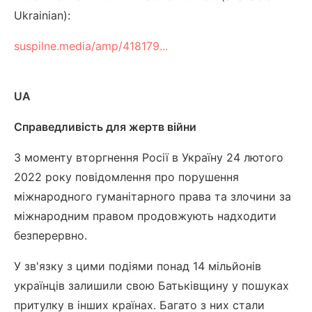
Ukrainian):
suspilne.media/amp/418179...
UA
Справедливість для жертв війни
З моменту вторгнення Росії в Україну 24 лютого
2022 року повідомлення про порушення
міжнародного гуманітарного права та злочини за
міжнародним правом продовжують надходити
безперервно.
У зв'язку з цими подіями понад 14 мільйонів
українців залишили свою Батьківщину у пошуках
притулку в інших країнах. Багато з них стали