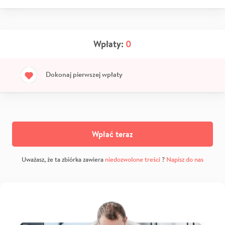
Wpłaty:
0
Dokonaj pierwszej wpłaty
Wpłać teraz
Uważasz, że ta zbiórka zawiera
niedozwolone treści
?
Napisz do nas