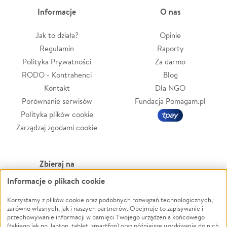
Informacje
O nas
Jak to działa?
Opinie
Regulamin
Raporty
Polityka Prywatności
Za darmo
RODO - Kontrahenci
Blog
Kontakt
Dla NGO
Porównanie serwisów
Fundacja Pomagam.pl
Polityka plików cookie
Zarządzaj zgodami cookie
Zbieraj na
Informacje o plikach cookie
Leczenie
LGBTQ+
Zwierzęta
Powódź
Korzystamy z plików cookie oraz podobnych rozwiązań technologicznych,
zarówno własnych, jak i naszych partnerów. Obejmuje to zapisywanie i
Pożar
Wichura
przechowywanie informacji w pamięci Twojego urządzenia końcowego
(takiego jak np. laptop, tablet, smartfon) oraz późniejsze uzyskiwanie do nich
Ukraina
NGO