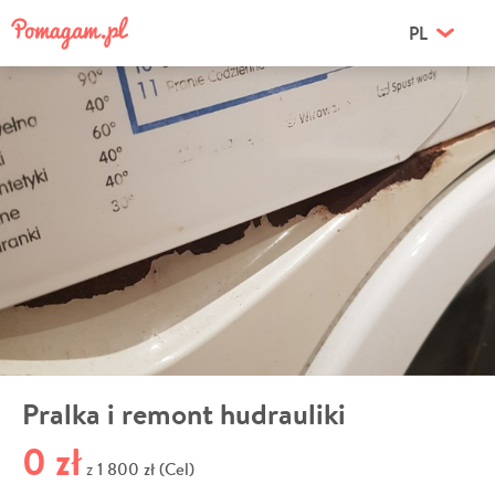
PL
Pralka i remont hudrauliki
0 zł
1 800 zł (Cel)
z