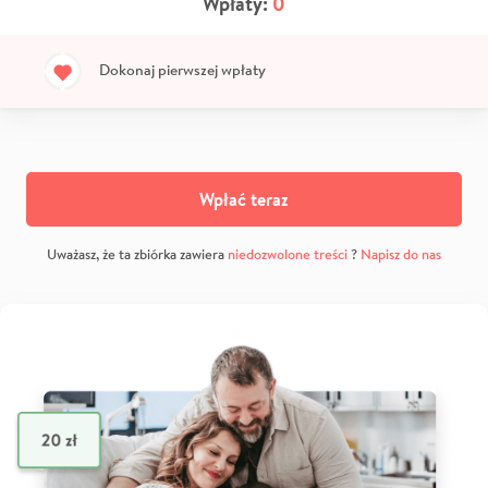
Wpłaty:
0
Dokonaj pierwszej wpłaty
Wpłać teraz
Uważasz, że ta zbiórka zawiera
niedozwolone treści
?
Napisz do nas