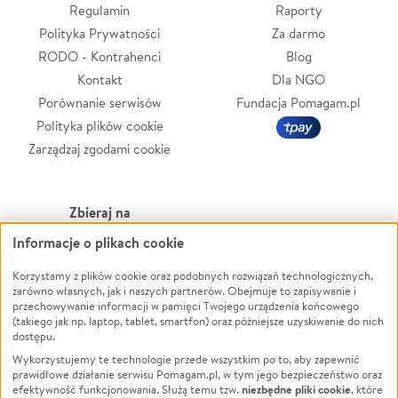
Regulamin
Raporty
Polityka Prywatności
Za darmo
RODO - Kontrahenci
Blog
Kontakt
Dla NGO
Porównanie serwisów
Fundacja Pomagam.pl
Polityka plików cookie
Zarządzaj zgodami cookie
Zbieraj na
Informacje o plikach cookie
Leczenie
LGBTQ+
Zwierzęta
Powódź
Korzystamy z plików cookie oraz podobnych rozwiązań technologicznych,
zarówno własnych, jak i naszych partnerów. Obejmuje to zapisywanie i
Pożar
Wichura
przechowywanie informacji w pamięci Twojego urządzenia końcowego
(takiego jak np. laptop, tablet, smartfon) oraz późniejsze uzyskiwanie do nich
Ukraina
NGO
dostępu.
Sport
Religia
Wykorzystujemy te technologie przede wszystkim po to, aby zapewnić
Pomoc Finansowa
Edukacja
prawidłowe działanie serwisu Pomagam.pl, w tym jego bezpieczeństwo oraz
niezbędne pliki cookie
efektywność funkcjonowania. Służą temu tzw.
, które
Projekty
Podróż