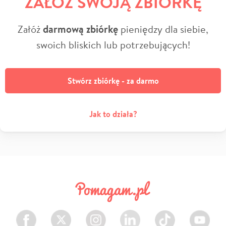
ZAŁÓŻ SWOJĄ ZBIÓRKĘ
Załóż
darmową zbiórkę
pieniędzy dla siebie,
swoich bliskich lub potrzebujących!
Stwórz zbiórkę - za darmo
Jak to działa?
Facebook
Twitter
Instagram
LinkedIn
TikTok
Youtube