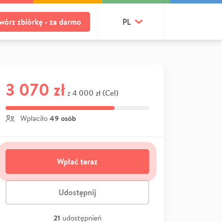
wórz zbiórkę - za darmo
PL
3 070 zł
4 000 zł (Cel)
z
49 osób
Wpłaciło
Wpłać teraz
Udostępnij
21
udostępnień