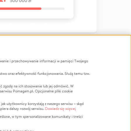
ywanie i przechowywanie informacji w pamięci Twojego
a
stwo oraz efektywność funkcjonowania. Służą temu tzw.
LGBTQ+
Powódź
ć zgodę na ich stosowanie lub jej odmówić. W
 serwisu Pomagam.pl. Opcjonalne pliki cookie
Wichura
NGO
ak użytkownicy korzystają z naszego serwisu – skąd
Religia
spiera dalszy rozwój serwisu.
Dowiedz się więcej
nansowa
Edukacja
eślone, w tym spersonalizowane komunikaty i treści
Podróż
Impreza