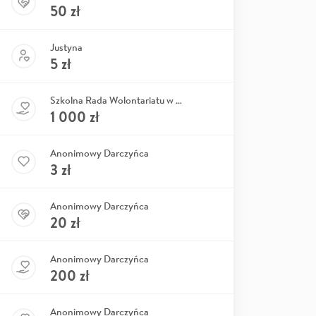
50
zł
Justyna
5
zł
Szkolna Rada Wolontariatu w SP w Wilkowie-Osiedlu
1 000
zł
Anonimowy Darczyńca
3
zł
Anonimowy Darczyńca
20
zł
Anonimowy Darczyńca
200
zł
Anonimowy Darczyńca