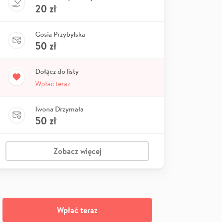
20
zł
Gosia Przybylska
50
zł
Dołącz do listy
Wpłać teraz
Iwona Drzymała
50
zł
Zobacz więcej
Wpłać teraz