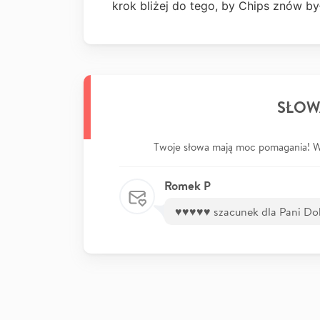
krok bliżej do tego, by Chips znów by
SŁOW
Twoje słowa mają moc pomagania! Wp
Romek P
♥️♥️♥️♥️♥️ szacunek dla Pani D