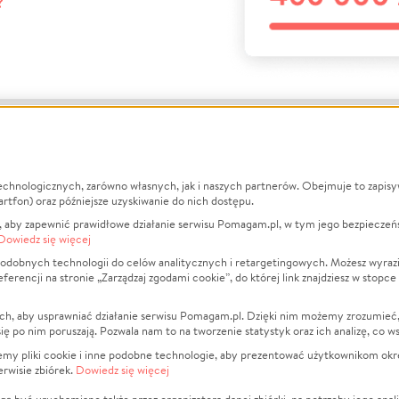
?
echnologicznych, zarówno własnych, jak i naszych partnerów. Obejmuje to zapis
macje
O nas
Zbieraj n
artfon) oraz późniejsze uzyskiwanie do nich dostępu.
 aby zapewnić prawidłowe działanie serwisu Pomagam.pl, w tym jego bezpieczeń
działa?
Opinie
Leczenie
Dowiedz się więcej
min
Raporty
Zwierzęta
odobnych technologii do celów analitycznych i retargetingowych. Możesz wyrazi
ncji na stronie „Zarządzaj zgodami cookie”, do której link znajdziesz w stopce
ka Prywatności
Za darmo
Pożar
 Kontrahenci
Blog
Ukraina
ch, aby usprawniać działanie serwisu Pomagam.pl. Dzięki nim możemy zrozumieć, j
t
Dla NGO
Sport
ak się po nim poruszają. Pozwala nam to na tworzenie statystyk oraz ich analizę, co w
anie serwisów
Fundacja Pomagam.pl
Pomoc Fi
jemy pliki cookie i inne podobne technologie, aby prezentować użytkownikom okr
rwisie zbiórek.
Dowiedz się więcej
a plików cookie
Projekty
zaj zgodami cookie
Pogrzeb