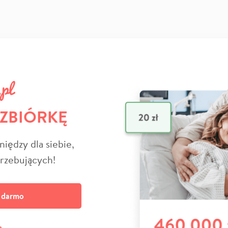
 ZBIÓRKĘ
niędzy dla siebie,
trzebujących!
a darmo