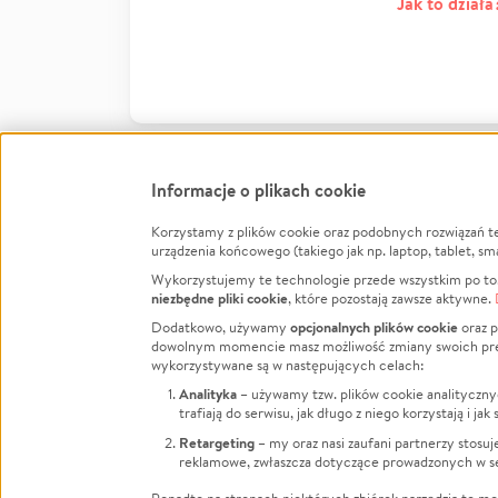
Jak to działa
Informacje o plikach cookie
Korzystamy z plików cookie oraz podobnych rozwiązań t
Infor
urządzenia końcowego (takiego jak np. laptop, tablet, sm
Wykorzystujemy te technologie przede wszystkim po to,
Jak to 
niezbędne pliki cookie
, które pozostają zawsze aktywne.
Facebook
Twitter
Instagram
Regula
opcjonalnych plików cookie
Dodatkowo, używamy
oraz p
dowolnym momencie masz możliwość zmiany swoich prefere
Polity
LinkedIn
TikTok
Youtube
wykorzystywane są w następujących celach:
RODO -
Analityka
– używamy tzw. plików cookie analityczny
Kontak
trafiają do serwisu, jak długo z niego korzystają i j
Porówn
Retargeting
– my oraz nasi zaufani partnerzy stosu
reklamowe, zwłaszcza dotyczące prowadzonych w se
Polityk
Zarząd