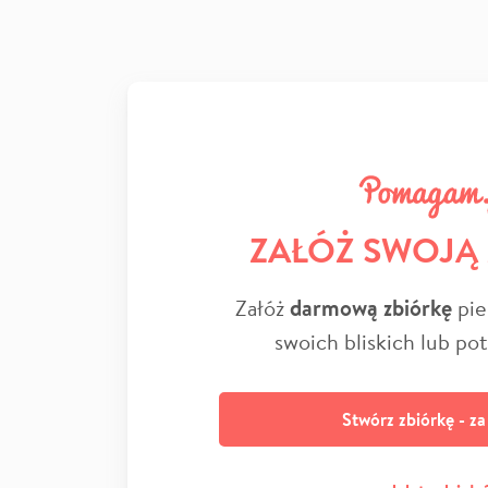
ZAŁÓŻ SWOJĄ
Załóż
darmową zbiórkę
pie
swoich bliskich lub po
Stwórz zbiórkę - z