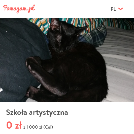
PL
Szkoła artystyczna
0 zł
1 000 zł (Cel)
z