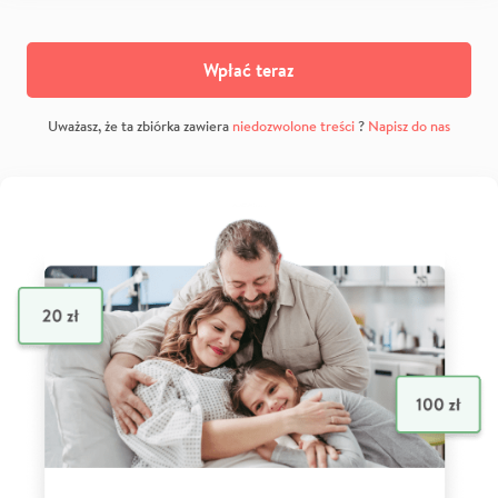
Wpłać teraz
Uważasz, że ta zbiórka zawiera
niedozwolone treści
?
Napisz do nas