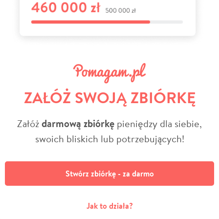
ZAŁÓŻ SWOJĄ ZBIÓRKĘ
Załóż
darmową zbiórkę
pieniędzy dla siebie,
swoich bliskich lub potrzebujących!
Stwórz zbiórkę - za darmo
Jak to działa?