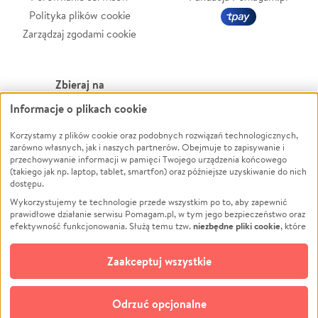
Polityka plików cookie
Zarządzaj zgodami cookie
Zbieraj na
Informacje o plikach cookie
Leczenie
LGBTQ+
Zwierzęta
Powódź
Korzystamy z plików cookie oraz podobnych rozwiązań technologicznych,
zarówno własnych, jak i naszych partnerów. Obejmuje to zapisywanie i
Pożar
Wichura
przechowywanie informacji w pamięci Twojego urządzenia końcowego
(takiego jak np. laptop, tablet, smartfon) oraz późniejsze uzyskiwanie do nich
Ukraina
NGO
dostępu.
Sport
Religia
Wykorzystujemy te technologie przede wszystkim po to, aby zapewnić
Pomoc Finansowa
Edukacja
prawidłowe działanie serwisu Pomagam.pl, w tym jego bezpieczeństwo oraz
niezbędne pliki cookie
efektywność funkcjonowania. Służą temu tzw.
, które
Projekty
Podróż
pozostają zawsze aktywne.
Dowiedz się więcej
Pogrzeb
Impreza
opcjonalnych plików cookie
Dodatkowo, używamy
oraz podobnych
Zaakceptuj wszystkie
Społeczność lokalna
Ochrona środowiska
technologii do celów analitycznych i retargetingowych. Możesz wyrazić
zgodę na ich stosowanie lub jej odmówić. W dowolnym momencie masz
Kultura
Biznes
możliwość zmiany swoich preferencji na stronie „Zarządzaj zgodami cookie”,
Odrzuć opcjonalne
Polski
do której link znajdziesz w stopce serwisu Pomagam.pl. Opcjonalne pliki
cookie wykorzystywane są w następujących celach: