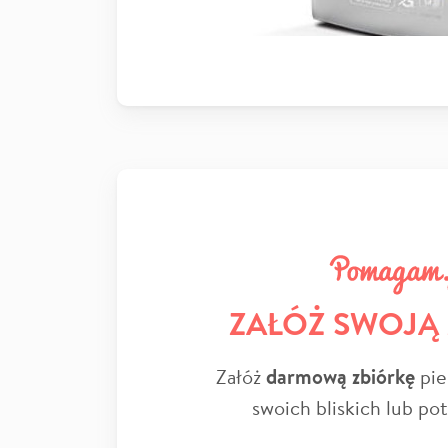
ZAŁÓŻ SWOJĄ
Załóż
darmową zbiórkę
pie
swoich bliskich lub po