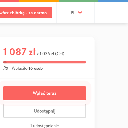
wórz zbiórkę - za darmo
PL
1 087 zł
1 036 zł (Cel)
z
16 osób
Wpłaciło
Wpłać teraz
Udostępnij
1
udostępnienie