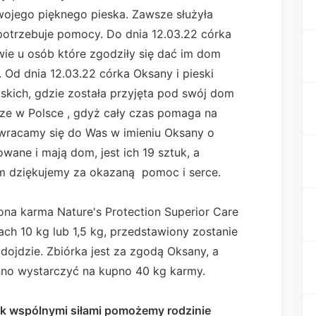
swojego pięknego pieska. Zawsze służyła
potrzebuje pomocy. Do dnia 12.03.22 córka
ie u osób które zgodziły się dać im dom
Od dnia 12.03.22 córka Oksany i pieski
skich, gdzie została przyjęta pod swój dom
cze w Polsce , gdyż cały czas pomaga na
 Zwracamy się do Was w imieniu Oksany o
wane i mają dom, jest ich 19 sztuk, a
im dziękujemy za okazaną pomoc i serce.
ona karma Nature's Protection Superior Care
h 10 kg lub 1,5 kg, przedstawiony zostanie
 dojdzie. Zbiórka jest za zgodą Oksany, a
inno wystarczyć na kupno 40 kg karmy.
ek wspólnymi siłami pomożemy rodzinie