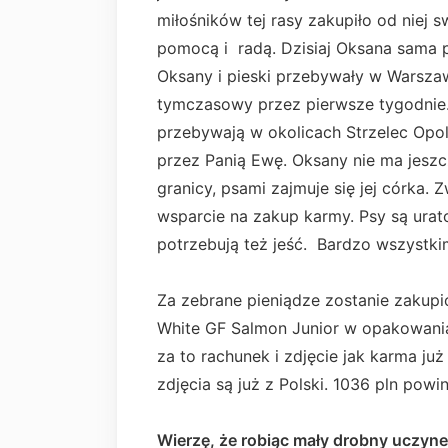
miłośników tej rasy zakupiło od niej 
pomocą i radą. Dzisiaj Oksana sama 
Oksany i pieski przebywały w Warszaw
tymczasowy przez pierwsze tygodnie. 
przebywają w okolicach Strzelec Opol
przez Panią Ewę. Oksany nie ma jesz
granicy, psami zajmuje się jej córka.
wsparcie na zakup karmy. Psy są urato
potrzebują też jeść. Bardzo wszystk
Za zebrane pieniądze zostanie zakupi
White GF Salmon Junior w opakowaniac
za to rachunek i zdjęcie jak karma już
zdjęcia są już z Polski. 1036 pln pow
Wierzę, że robiąc mały drobny uczyn