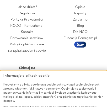
Jak to działa?
Opinie
Regulamin
Raporty
Polityka Prywatności
Za darmo
RODO - Kontrahenci
Blog
Kontakt
Dla NGO
Porównanie serwisów
Fundacja Pomagam.pl
Polityka plików cookie
Zarządzaj zgodami cookie
Zbieraj na
Informacje o plikach cookie
Leczenie
LGBTQ+
Zwierzęta
Powódź
Korzystamy z plików cookie oraz podobnych rozwiązań technologicznych,
zarówno własnych, jak i naszych partnerów. Obejmuje to zapisywanie i
Pożar
Wichura
przechowywanie informacji w pamięci Twojego urządzenia końcowego
(takiego jak np. laptop, tablet, smartfon) oraz późniejsze uzyskiwanie do nich
Ukraina
NGO
dostępu.
Sport
Religia
Wykorzystujemy te technologie przede wszystkim po to, aby zapewnić