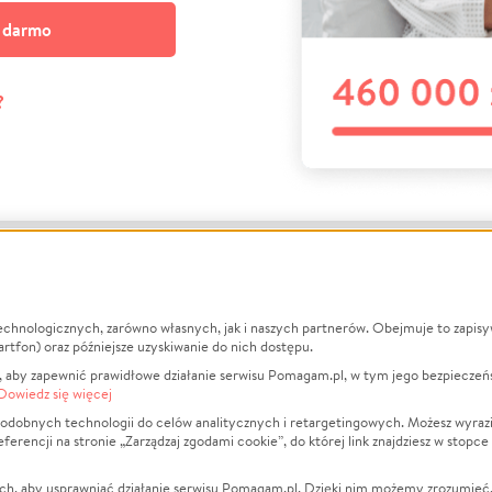
a darmo
?
echnologicznych, zarówno własnych, jak i naszych partnerów. Obejmuje to zapis
macje
O nas
Zbieraj n
artfon) oraz późniejsze uzyskiwanie do nich dostępu.
 aby zapewnić prawidłowe działanie serwisu Pomagam.pl, w tym jego bezpieczeń
działa?
Opinie
Leczenie
Dowiedz się więcej
min
Raporty
Zwierzęta
odobnych technologii do celów analitycznych i retargetingowych. Możesz wyrazi
ncji na stronie „Zarządzaj zgodami cookie”, do której link znajdziesz w stopce
ka Prywatności
Za darmo
Pożar
 Kontrahenci
Blog
Ukraina
ch, aby usprawniać działanie serwisu Pomagam.pl. Dzięki nim możemy zrozumieć, j