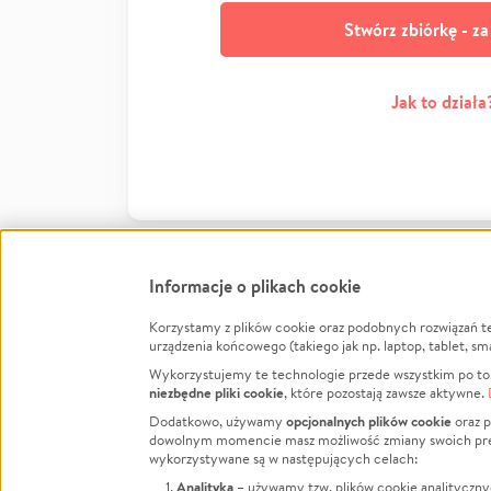
Stwórz zbiórkę - z
Jak to działa
Informacje o plikach cookie
Korzystamy z plików cookie oraz podobnych rozwiązań t
Infor
urządzenia końcowego (takiego jak np. laptop, tablet, sm
Wykorzystujemy te technologie przede wszystkim po to,
Jak to 
niezbędne pliki cookie
, które pozostają zawsze aktywne.
Facebook
Twitter
Instagram
Regula
opcjonalnych plików cookie
Dodatkowo, używamy
oraz p
dowolnym momencie masz możliwość zmiany swoich prefere
Polity
LinkedIn
TikTok
Youtube
wykorzystywane są w następujących celach:
RODO -
Analityka
– używamy tzw. plików cookie analityczny