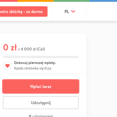
wórz zbiórkę - za darmo
PL
0 zł
4 000 zł (Cel)
z
Dokonaj pierwszej wpłaty.
Każda złotówka się liczy.
Wpłać teraz
Udostępnij
0
udostępnień