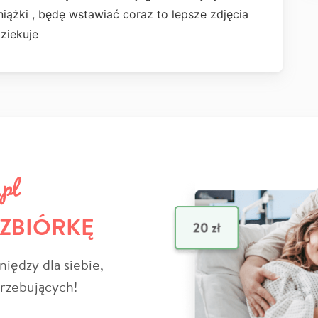
ążki , będę wstawiać coraz to lepsze zdjęcia
Dziekuje
 ZBIÓRKĘ
niędzy dla siebie,
trzebujących!