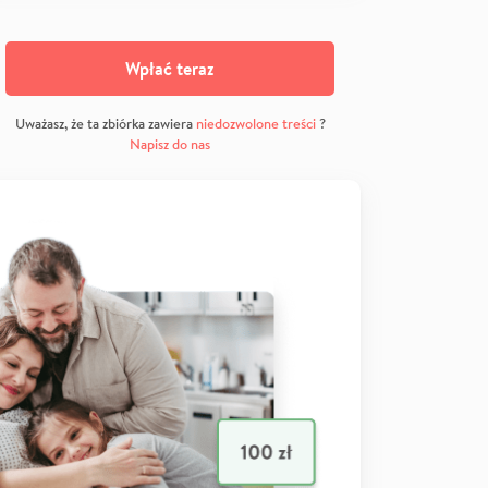
Wpłać teraz
Uważasz, że ta zbiórka zawiera
niedozwolone treści
?
Napisz do nas