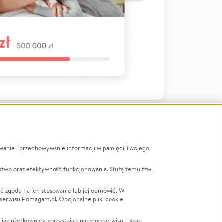
ywanie i przechowywanie informacji w pamięci Twojego
a
stwo oraz efektywność funkcjonowania. Służą temu tzw.
LGBTQ+
Powódź
ć zgodę na ich stosowanie lub jej odmówić. W
 serwisu Pomagam.pl. Opcjonalne pliki cookie
Wichura
NGO
ak użytkownicy korzystają z naszego serwisu – skąd