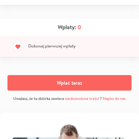
Wpłaty:
0
Dokonaj pierwszej wpłaty
Wpłać teraz
Uważasz, że ta zbiórka zawiera
niedozwolone treści
?
Napisz do nas