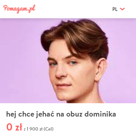
PL
hej chce jehać na obuz dominika
0 zł
1 900 zł (Cel)
z