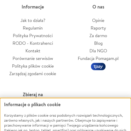
Informacje
O nas
Jak to działa?
Opinie
Regulamin
Raporty
Polityka Prywatności
Za darmo
RODO - Kontrahenci
Blog
Kontakt
Dla NGO
Porównanie serwisów
Fundacja Pomagam.pl
Polityka plików cookie
Zarządzaj zgodami cookie
Zbieraj na
Informacje o plikach cookie
Leczenie
LGBTQ+
Zwierzęta
Powódź
Korzystamy z plików cookie oraz podobnych rozwiązań technologicznych,
zarówno własnych, jak i naszych partnerów. Obejmuje to zapisywanie i
Pożar
Wichura
przechowywanie informacji w pamięci Twojego urządzenia końcowego
(takiego jak np. laptop, tablet, smartfon) oraz późniejsze uzyskiwanie do nich
Ukraina
NGO