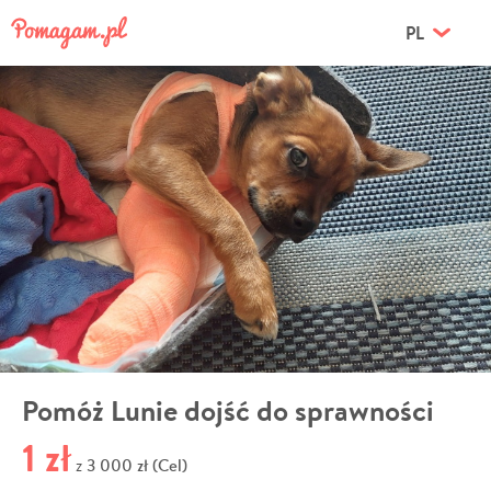
PL
Pomóż Lunie dojść do sprawności
1 zł
3 000 zł (Cel)
z