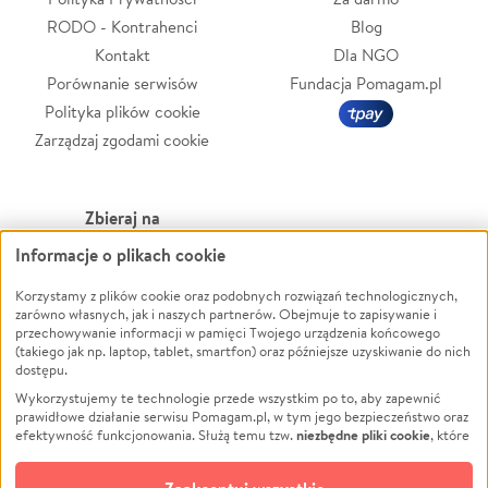
RODO - Kontrahenci
Blog
Kontakt
Dla NGO
Porównanie serwisów
Fundacja Pomagam.pl
Polityka plików cookie
Zarządzaj zgodami cookie
Zbieraj na
Informacje o plikach cookie
Leczenie
LGBTQ+
Zwierzęta
Powódź
Korzystamy z plików cookie oraz podobnych rozwiązań technologicznych,
zarówno własnych, jak i naszych partnerów. Obejmuje to zapisywanie i
Pożar
Wichura
przechowywanie informacji w pamięci Twojego urządzenia końcowego
(takiego jak np. laptop, tablet, smartfon) oraz późniejsze uzyskiwanie do nich
Ukraina
NGO
dostępu.
Sport
Religia
Wykorzystujemy te technologie przede wszystkim po to, aby zapewnić
Pomoc Finansowa
Edukacja
prawidłowe działanie serwisu Pomagam.pl, w tym jego bezpieczeństwo oraz
niezbędne pliki cookie
efektywność funkcjonowania. Służą temu tzw.
, które
Projekty
Podróż
pozostają zawsze aktywne.
Dowiedz się więcej
Pogrzeb
Impreza
opcjonalnych plików cookie
Dodatkowo, używamy
oraz podobnych