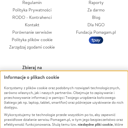
Regulamin
Raporty
Polityka Prywatności
Za darmo
RODO - Kontrahenci
Blog
Kontakt
Dla NGO
Porównanie serwisów
Fundacja Pomagam.pl
Polityka plików cookie
Zarządzaj zgodami cookie
Zbieraj na
Informacje o plikach cookie
Leczenie
LGBTQ+
Zwierzęta
Powódź
Korzystamy z plików cookie oraz podobnych rozwiązań technologicznych,
zarówno własnych, jak i naszych partnerów. Obejmuje to zapisywanie i
Pożar
Wichura
przechowywanie informacji w pamięci Twojego urządzenia końcowego
(takiego jak np. laptop, tablet, smartfon) oraz późniejsze uzyskiwanie do nich
Ukraina
NGO
dostępu.
Sport
Religia
Wykorzystujemy te technologie przede wszystkim po to, aby zapewnić
Pomoc Finansowa
Edukacja
prawidłowe działanie serwisu Pomagam.pl, w tym jego bezpieczeństwo oraz
niezbędne pliki cookie
efektywność funkcjonowania. Służą temu tzw.
, które
Projekty
Podróż