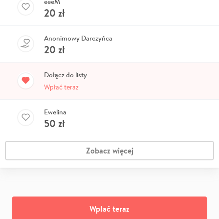
eeeM
20
zł
Anonimowy Darczyńca
20
zł
Dołącz do listy
Wpłać teraz
Ewelina
50
zł
Zobacz więcej
Wpłać teraz