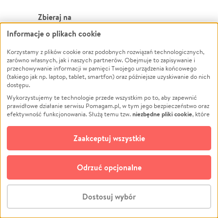
Zbieraj na
Informacje o plikach cookie
Leczenie
LGBTQ+
Zwierzęta
Powódź
Korzystamy z plików cookie oraz podobnych rozwiązań technologicznych,
zarówno własnych, jak i naszych partnerów. Obejmuje to zapisywanie i
Pożar
Wichura
przechowywanie informacji w pamięci Twojego urządzenia końcowego
(takiego jak np. laptop, tablet, smartfon) oraz późniejsze uzyskiwanie do nich
Ukraina
NGO
dostępu.
Sport
Religia
Wykorzystujemy te technologie przede wszystkim po to, aby zapewnić
Pomoc Finansowa
Edukacja
prawidłowe działanie serwisu Pomagam.pl, w tym jego bezpieczeństwo oraz
niezbędne pliki cookie
efektywność funkcjonowania. Służą temu tzw.
, które
Projekty
Podróż
pozostają zawsze aktywne.
Dowiedz się więcej
Pogrzeb
Impreza
opcjonalnych plików cookie
Dodatkowo, używamy
oraz podobnych
Zaakceptuj wszystkie
Społeczność lokalna
Ochrona środowiska
technologii do celów analitycznych i retargetingowych. Możesz wyrazić
zgodę na ich stosowanie lub jej odmówić. W dowolnym momencie masz
Kultura
Biznes
możliwość zmiany swoich preferencji na stronie „Zarządzaj zgodami cookie”,
Odrzuć opcjonalne
Polski
do której link znajdziesz w stopce serwisu Pomagam.pl. Opcjonalne pliki
cookie wykorzystywane są w następujących celach:
© CROWDING SP. Z O.O.
Analityka
– używamy tzw. plików cookie analitycznych, aby usprawniać
Dostosuj wybór
działanie serwisu Pomagam.pl. Dzięki nim możemy zrozumieć, jak
użytkownicy korzystają z naszego serwisu – skąd trafiają do serwisu, jak
Stwórz zbiórkę - za darmo
długo z niego korzystają i jak się po nim poruszają. Pozwala nam to na