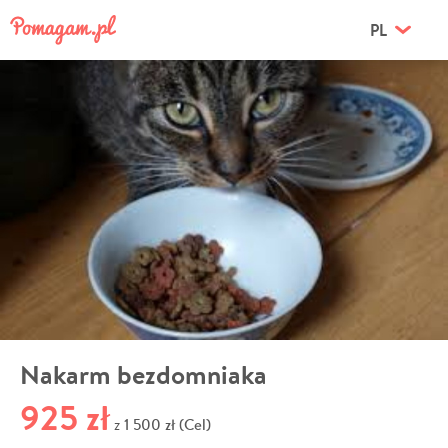
PL
Nakarm bezdomniaka
925 zł
1 500 zł (Cel)
z