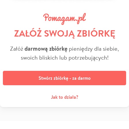
ZAŁÓŻ SWOJĄ ZBIÓRKĘ
Załóż
darmową zbiórkę
pieniędzy dla siebie,
swoich bliskich lub potrzebujących!
Stwórz zbiórkę - za darmo
Jak to działa?