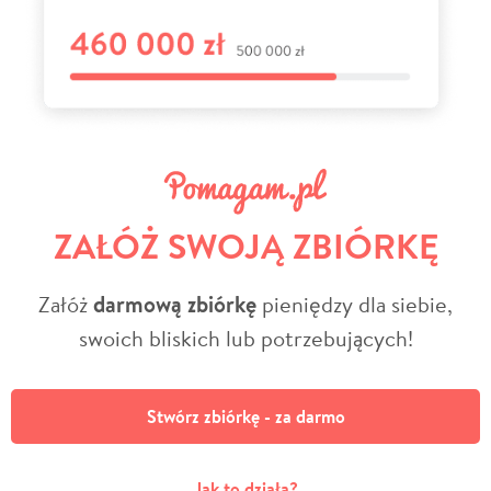
ZAŁÓŻ SWOJĄ ZBIÓRKĘ
Załóż
darmową zbiórkę
pieniędzy dla siebie,
swoich bliskich lub potrzebujących!
Stwórz zbiórkę - za darmo
Jak to działa?