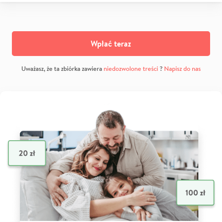
Wpłać teraz
Uważasz, że ta zbiórka zawiera
niedozwolone treści
?
Napisz do nas