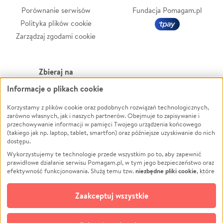
Porównanie serwisów
Fundacja Pomagam.pl
Polityka plików cookie
Zarządzaj zgodami cookie
Zbieraj na
Informacje o plikach cookie
Leczenie
LGBTQ+
Zwierzęta
Powódź
Korzystamy z plików cookie oraz podobnych rozwiązań technologicznych,
zarówno własnych, jak i naszych partnerów. Obejmuje to zapisywanie i
Pożar
Wichura
przechowywanie informacji w pamięci Twojego urządzenia końcowego
(takiego jak np. laptop, tablet, smartfon) oraz późniejsze uzyskiwanie do nich
Ukraina
NGO
dostępu.
Sport
Religia
Wykorzystujemy te technologie przede wszystkim po to, aby zapewnić
Pomoc Finansowa
Edukacja
prawidłowe działanie serwisu Pomagam.pl, w tym jego bezpieczeństwo oraz
niezbędne pliki cookie
efektywność funkcjonowania. Służą temu tzw.
, które
Projekty
Podróż
pozostają zawsze aktywne.
Dowiedz się więcej
Pogrzeb
Impreza
opcjonalnych plików cookie
Dodatkowo, używamy
oraz podobnych
Zaakceptuj wszystkie
Społeczność lokalna
Ochrona środowiska
technologii do celów analitycznych i retargetingowych. Możesz wyrazić
zgodę na ich stosowanie lub jej odmówić. W dowolnym momencie masz
Kultura
Biznes
możliwość zmiany swoich preferencji na stronie „Zarządzaj zgodami cookie”,