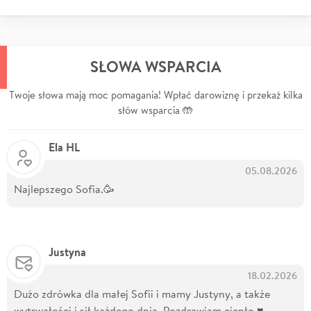
SŁOWA WSPARCIA
Twoje słowa mają moc pomagania! Wpłać darowiznę i przekaż kilka
słów wsparcia 🤲
Ela HL
05.08.2026
Najlepszego Sofia.🥳
Justyna
18.02.2026
Dużo zdrówka dla małej Sofii i mamy Justyny, a także
wytrwałości i sił każdego dnia. Pozdrawiam ciepło ♥️