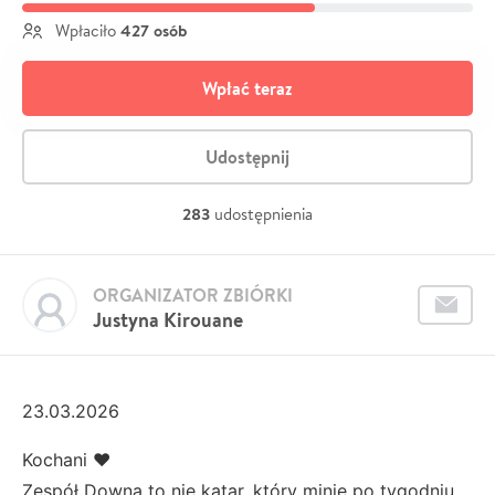
427 osób
Wpłaciło
Wpłać teraz
Udostępnij
283
udostępnienia
ORGANIZATOR ZBIÓRKI
Justyna Kirouane
23.03.2026
Kochani ❤️
Zespół Downa to nie katar, który minie po tygodniu