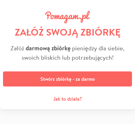
ZAŁÓŻ SWOJĄ ZBIÓRKĘ
Załóż
darmową zbiórkę
pieniędzy dla siebie,
swoich bliskich lub potrzebujących!
Stwórz zbiórkę - za darmo
Jak to działa?