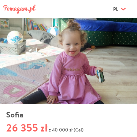
PL
Sofia
26 355 zł
40 000 zł (Cel)
z