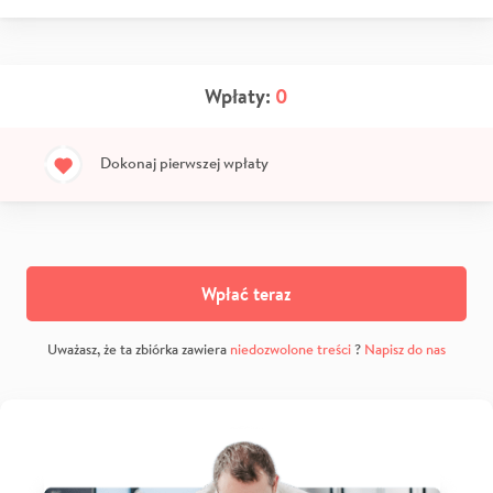
Wpłaty:
0
Dokonaj pierwszej wpłaty
Wpłać teraz
Uważasz, że ta zbiórka zawiera
niedozwolone treści
?
Napisz do nas