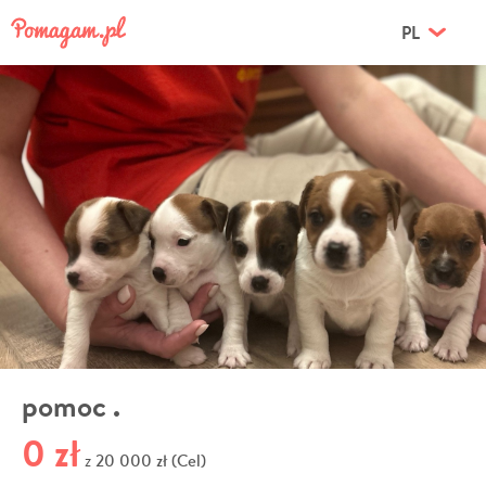
PL
pomoc .
0 zł
20 000 zł (Cel)
z