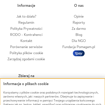
Informacje
O nas
Jak to działa?
Opinie
Regulamin
Raporty
Polityka Prywatności
Za darmo
RODO - Kontrahenci
Blog
Kontakt
Dla NGO
Porównanie serwisów
Fundacja Pomagam.pl
Polityka plików cookie
Zarządzaj zgodami cookie
Zbieraj na
Informacje o plikach cookie
Leczenie
LGBTQ+
Zwierzęta
Powódź
Korzystamy z plików cookie oraz podobnych rozwiązań technologicznych,
zarówno własnych, jak i naszych partnerów. Obejmuje to zapisywanie i
Pożar
Wichura
przechowywanie informacji w pamięci Twojego urządzenia końcowego
(takiego jak np. laptop, tablet, smartfon) oraz późniejsze uzyskiwanie do nich
Ukraina
NGO