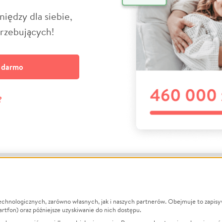
niędzy dla siebie,
trzebujących!
a darmo
?
echnologicznych, zarówno własnych, jak i naszych partnerów. Obejmuje to zapis
macje
O nas
Zbieraj n
artfon) oraz późniejsze uzyskiwanie do nich dostępu.