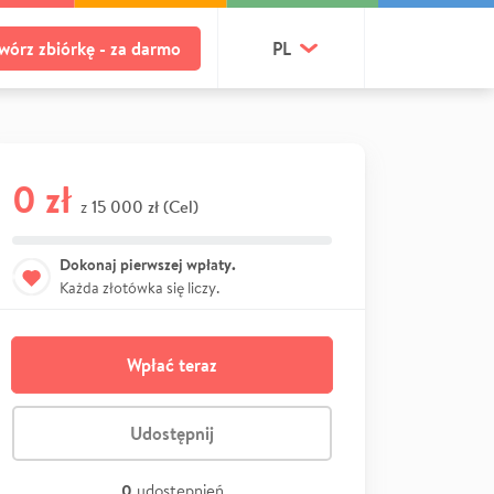
wórz zbiórkę - za darmo
PL
0 zł
15 000 zł (Cel)
z
Dokonaj pierwszej wpłaty.
Każda złotówka się liczy.
Wpłać teraz
Udostępnij
0
udostępnień