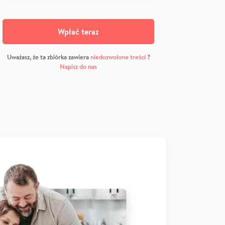
Wpłać teraz
Uważasz, że ta zbiórka zawiera
niedozwolone treści
?
Napisz do nas