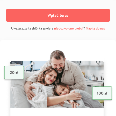
Wpłać teraz
Uważasz, że ta zbiórka zawiera
niedozwolone treści
?
Napisz do nas