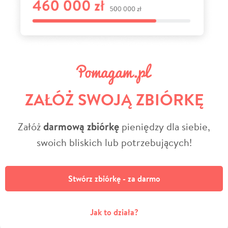
ZAŁÓŻ SWOJĄ ZBIÓRKĘ
Załóż
darmową zbiórkę
pieniędzy dla siebie,
swoich bliskich lub potrzebujących!
Stwórz zbiórkę - za darmo
Jak to działa?