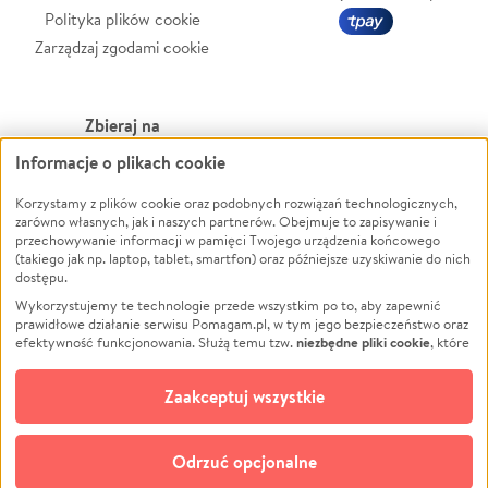
Polityka plików cookie
Zarządzaj zgodami cookie
Zbieraj na
Informacje o plikach cookie
Leczenie
LGBTQ+
Zwierzęta
Powódź
Korzystamy z plików cookie oraz podobnych rozwiązań technologicznych,
zarówno własnych, jak i naszych partnerów. Obejmuje to zapisywanie i
Pożar
Wichura
przechowywanie informacji w pamięci Twojego urządzenia końcowego
(takiego jak np. laptop, tablet, smartfon) oraz późniejsze uzyskiwanie do nich
Ukraina
NGO
dostępu.
Sport
Religia
Wykorzystujemy te technologie przede wszystkim po to, aby zapewnić
Pomoc Finansowa
Edukacja
prawidłowe działanie serwisu Pomagam.pl, w tym jego bezpieczeństwo oraz
niezbędne pliki cookie
efektywność funkcjonowania. Służą temu tzw.
, które
Projekty
Podróż
pozostają zawsze aktywne.
Dowiedz się więcej
Pogrzeb
Impreza
opcjonalnych plików cookie
Dodatkowo, używamy
oraz podobnych
Zaakceptuj wszystkie
Społeczność lokalna
Ochrona środowiska
technologii do celów analitycznych i retargetingowych. Możesz wyrazić
zgodę na ich stosowanie lub jej odmówić. W dowolnym momencie masz
Kultura
Biznes
możliwość zmiany swoich preferencji na stronie „Zarządzaj zgodami cookie”,
Odrzuć opcjonalne
Polski
do której link znajdziesz w stopce serwisu Pomagam.pl. Opcjonalne pliki
cookie wykorzystywane są w następujących celach: