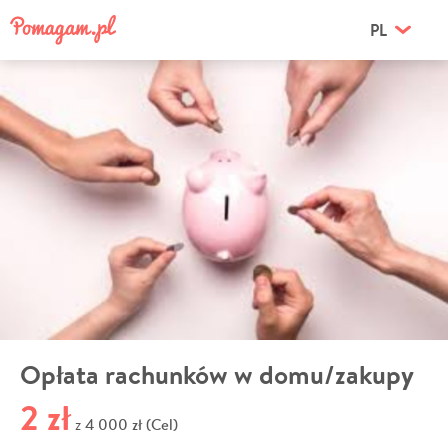
PL
Opłata rachunków w domu/zakupy
2 zł
4 000 zł (Cel)
z