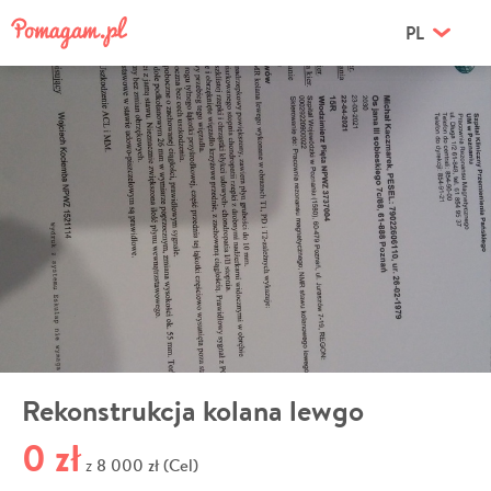
PL
Rekonstrukcja kolana lewgo
0 zł
8 000 zł (Cel)
z