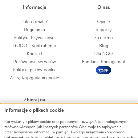
Informacje
O nas
Jak to działa?
Opinie
Regulamin
Raporty
Polityka Prywatności
Za darmo
RODO - Kontrahenci
Blog
Kontakt
Dla NGO
Porównanie serwisów
Fundacja Pomagam.pl
Polityka plików cookie
Zarządzaj zgodami cookie
Zbieraj na
Informacje o plikach cookie
Leczenie
LGBTQ+
Zwierzęta
Powódź
Korzystamy z plików cookie oraz podobnych rozwiązań technologicznych,
zarówno własnych, jak i naszych partnerów. Obejmuje to zapisywanie i
Pożar
Wichura
przechowywanie informacji w pamięci Twojego urządzenia końcowego
(takiego jak np. laptop, tablet, smartfon) oraz późniejsze uzyskiwanie do nich
Ukraina
NGO