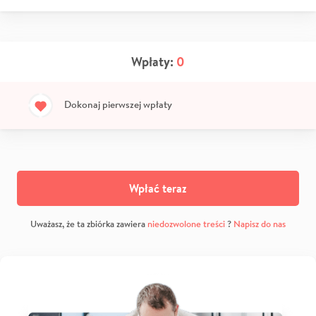
Wpłaty:
0
Dokonaj pierwszej wpłaty
Wpłać teraz
Uważasz, że ta zbiórka zawiera
niedozwolone treści
?
Napisz do nas