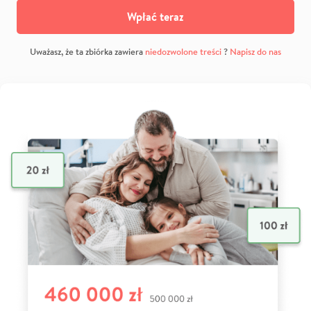
Wpłać teraz
Uważasz, że ta zbiórka zawiera
niedozwolone treści
?
Napisz do nas