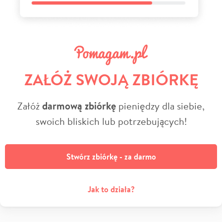
ZAŁÓŻ SWOJĄ ZBIÓRKĘ
Załóż
darmową zbiórkę
pieniędzy dla siebie,
swoich bliskich lub potrzebujących!
Stwórz zbiórkę - za darmo
Jak to działa?