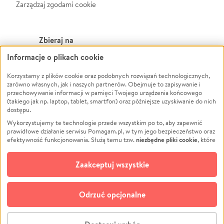
Zarządzaj zgodami cookie
Zbieraj na
Informacje o plikach cookie
Leczenie
LGBTQ+
Zwierzęta
Powódź
Korzystamy z plików cookie oraz podobnych rozwiązań technologicznych,
zarówno własnych, jak i naszych partnerów. Obejmuje to zapisywanie i
Pożar
Wichura
przechowywanie informacji w pamięci Twojego urządzenia końcowego
(takiego jak np. laptop, tablet, smartfon) oraz późniejsze uzyskiwanie do nich
Ukraina
NGO
dostępu.
Sport
Religia
Wykorzystujemy te technologie przede wszystkim po to, aby zapewnić
Pomoc Finansowa
Edukacja
prawidłowe działanie serwisu Pomagam.pl, w tym jego bezpieczeństwo oraz
niezbędne pliki cookie
efektywność funkcjonowania. Służą temu tzw.
, które
Projekty
Podróż
pozostają zawsze aktywne.
Dowiedz się więcej
Pogrzeb
Impreza
opcjonalnych plików cookie
Dodatkowo, używamy
oraz podobnych
Zaakceptuj wszystkie
Społeczność lokalna
Ochrona środowiska
technologii do celów analitycznych i retargetingowych. Możesz wyrazić
zgodę na ich stosowanie lub jej odmówić. W dowolnym momencie masz
Kultura
Biznes
możliwość zmiany swoich preferencji na stronie „Zarządzaj zgodami cookie”,
Odrzuć opcjonalne
Polski
do której link znajdziesz w stopce serwisu Pomagam.pl. Opcjonalne pliki
cookie wykorzystywane są w następujących celach:
© CROWDING SP. Z O.O.
Analityka
– używamy tzw. plików cookie analitycznych, aby usprawniać