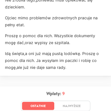
Nie zrobiła tego,ponieważ musi opiekować się
dzieckiem.
Ojciec mimo problemów zdrowotnych pracuje na
pełny etat.
Proszę o pomoc dla nich. Wszystkie dokumenty
mogę dać,oraz wypisy ze szpitala.
Idą święta,a oni już mają pustą lodówkę. Proszę o
pomoc dla nich. Ja wysyłam im paczki i robię co
mogę,ale już nie daje sama rady.
Wpłaty:
9
OSTATNIE
NAJWYŻSZE