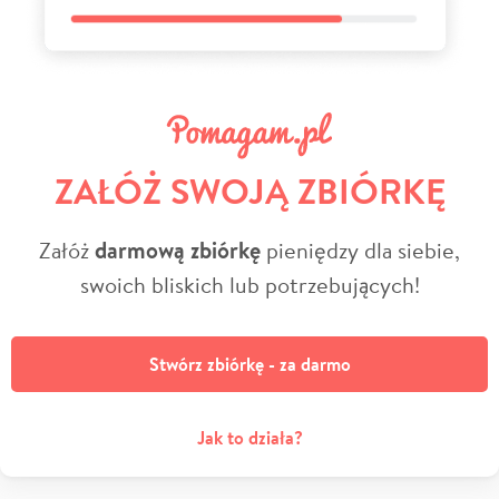
ZAŁÓŻ SWOJĄ ZBIÓRKĘ
Załóż
darmową zbiórkę
pieniędzy dla siebie,
swoich bliskich lub potrzebujących!
Stwórz zbiórkę - za darmo
Jak to działa?