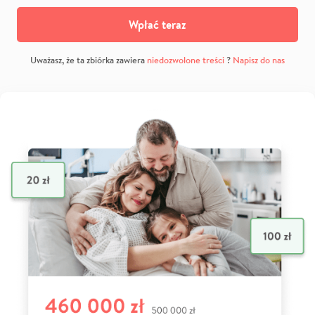
Wpłać teraz
Uważasz, że ta zbiórka zawiera
niedozwolone treści
?
Napisz do nas