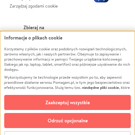
Zarządzaj zgodami cookie
Zbieraj na
Informacje o plikach cookie
Leczenie
LGBTQ+
Zwierzęta
Powódź
Korzystamy z plików cookie oraz podobnych rozwiązań technologicznych,
zarówno własnych, jak i naszych partnerów. Obejmuje to zapisywanie i
Pożar
Wichura
przechowywanie informacji w pamięci Twojego urządzenia końcowego
(takiego jak np. laptop, tablet, smartfon) oraz późniejsze uzyskiwanie do nich
Ukraina
NGO
dostępu.
Sport
Religia
Wykorzystujemy te technologie przede wszystkim po to, aby zapewnić
Pomoc Finansowa
Edukacja
prawidłowe działanie serwisu Pomagam.pl, w tym jego bezpieczeństwo oraz
niezbędne pliki cookie
efektywność funkcjonowania. Służą temu tzw.
, które
Projekty
Podróż
pozostają zawsze aktywne.
Dowiedz się więcej
Pogrzeb
Impreza
opcjonalnych plików cookie
Dodatkowo, używamy
oraz podobnych
Zaakceptuj wszystkie
Społeczność lokalna
Ochrona środowiska
technologii do celów analitycznych i retargetingowych. Możesz wyrazić
zgodę na ich stosowanie lub jej odmówić. W dowolnym momencie masz
Kultura
Biznes
możliwość zmiany swoich preferencji na stronie „Zarządzaj zgodami cookie”,
Odrzuć opcjonalne
Polski
do której link znajdziesz w stopce serwisu Pomagam.pl. Opcjonalne pliki
cookie wykorzystywane są w następujących celach:
© CROWDING SP. Z O.O.
Analityka
– używamy tzw. plików cookie analitycznych, aby usprawniać