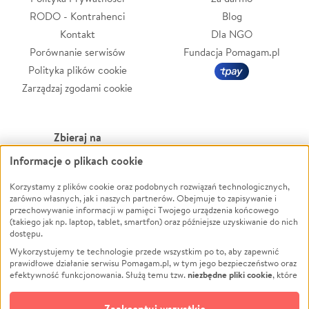
RODO - Kontrahenci
Blog
Kontakt
Dla NGO
Porównanie serwisów
Fundacja Pomagam.pl
Polityka plików cookie
Zarządzaj zgodami cookie
Zbieraj na
Informacje o plikach cookie
Leczenie
LGBTQ+
Korzystamy z plików cookie oraz podobnych rozwiązań technologicznych,
Zwierzęta
Powódź
zarówno własnych, jak i naszych partnerów. Obejmuje to zapisywanie i
Pożar
Wichura
przechowywanie informacji w pamięci Twojego urządzenia końcowego
(takiego jak np. laptop, tablet, smartfon) oraz późniejsze uzyskiwanie do nich
Ukraina
NGO
dostępu.
Sport
Religia
Wykorzystujemy te technologie przede wszystkim po to, aby zapewnić
Pomoc Finansowa
Edukacja
prawidłowe działanie serwisu Pomagam.pl, w tym jego bezpieczeństwo oraz
niezbędne pliki cookie
efektywność funkcjonowania. Służą temu tzw.
, które
Projekty
Podróż
pozostają zawsze aktywne.
Dowiedz się więcej
Pogrzeb
Impreza
opcjonalnych plików cookie
Dodatkowo, używamy
oraz podobnych
Zaakceptuj wszystkie