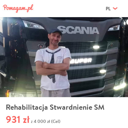
PL
Rehabilitacja Stwardnienie SM
931 zł
4 000 zł (Cel)
z