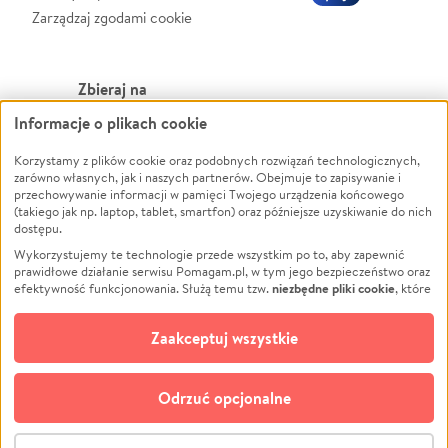
Zarządzaj zgodami cookie
Zbieraj na
Informacje o plikach cookie
Leczenie
LGBTQ+
Korzystamy z plików cookie oraz podobnych rozwiązań technologicznych,
Zwierzęta
Powódź
zarówno własnych, jak i naszych partnerów. Obejmuje to zapisywanie i
Pożar
Wichura
przechowywanie informacji w pamięci Twojego urządzenia końcowego
(takiego jak np. laptop, tablet, smartfon) oraz późniejsze uzyskiwanie do nich
Ukraina
NGO
dostępu.
Sport
Religia
Wykorzystujemy te technologie przede wszystkim po to, aby zapewnić
Pomoc Finansowa
Edukacja
prawidłowe działanie serwisu Pomagam.pl, w tym jego bezpieczeństwo oraz
niezbędne pliki cookie
efektywność funkcjonowania. Służą temu tzw.
, które
Projekty
Podróż
pozostają zawsze aktywne.
Dowiedz się więcej
Pogrzeb
Impreza
opcjonalnych plików cookie
Dodatkowo, używamy
oraz podobnych
Zaakceptuj wszystkie
Społeczność lokalna
Ochrona środowiska
technologii do celów analitycznych i retargetingowych. Możesz wyrazić
zgodę na ich stosowanie lub jej odmówić. W dowolnym momencie masz
Kultura
Biznes
możliwość zmiany swoich preferencji na stronie „Zarządzaj zgodami cookie”,
Odrzuć opcjonalne
Polski
do której link znajdziesz w stopce serwisu Pomagam.pl. Opcjonalne pliki
cookie wykorzystywane są w następujących celach:
© CROWDING SP. Z O.O.
Analityka
– używamy tzw. plików cookie analitycznych, aby usprawniać