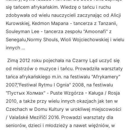
się tańcem afrykańskim. Wiedzę o tańcu i ruchu
zdobywała od wielu nauczycieli zaczynając od Alicji
Kurowskiej, Kedmon Mapana - tancerza z Tanzanii,
Souleyman Lee - tancerza zespołu "Amoonafi" z
Senegalu,Normy Shouls, Wioli Wojciechowskiej i wielu
innych ...
Zimą 2012 roku pojechała na Czarny Ląd uczyć się
od mistrzów o muzyce i tańcu. Prowadziła warsztaty
tańca afrykańskiego m.in. na festiwalu "Afrykamery"
2007,"Festiwal Rytmu I Ognia" 2008, na festiwalu
"Пустых Холмах" - Puste Wzgórza - Kaługa / Rosja
2010, a także przy wielu innych okazjach jak ten w
Czechach w Domu Kultury w urokliwej miejscowości
/ Valašské Meziříčí 2016. Prowadzi warsztaty dla
seniorów, dzieci i młodzieży a nawet więźniów, w