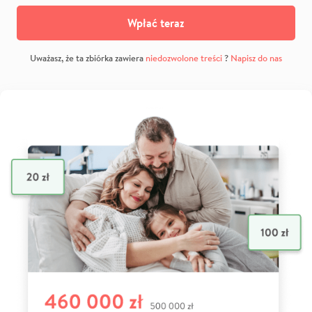
Wpłać teraz
Uważasz, że ta zbiórka zawiera
niedozwolone treści
?
Napisz do nas