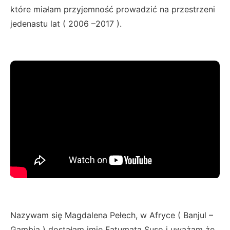
które miałam przyjemność prowadzić na przestrzeni
jedenastu lat ( 2006 –2017 ).
Nazywam się Magdalena Pełech, w Afryce ( Banjul –
Gambia ) dostałam imię Fatumata Suso i uważam że