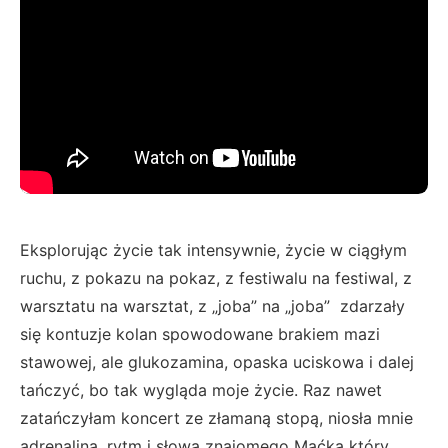
Eksplorując życie tak intensywnie, życie w ciągłym
ruchu, z pokazu na pokaz, z festiwalu na festiwal, z
warsztatu na warsztat, z „joba” na „joba” zdarzały
się kontuzje kolan spowodowane brakiem mazi
stawowej, ale glukozamina, opaska uciskowa i dalej
tańczyć, bo tak wygląda moje życie. Raz nawet
zatańczyłam koncert ze złamaną stopą, niosła mnie
adrenalina, rytm i słowa znajomego Maćka który