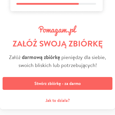
ZAŁÓŻ SWOJĄ ZBIÓRKĘ
Załóż
darmową zbiórkę
pieniędzy dla siebie,
swoich bliskich lub potrzebujących!
Stwórz zbiórkę - za darmo
Jak to działa?