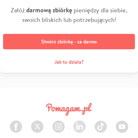
Załóż
darmową zbiórkę
pieniędzy dla siebie,
swoich bliskich lub potrzebujących!
Stwórz zbiórkę - za darmo
Jak to działa?
Facebook
Twitter
Instagram
LinkedIn
TikTok
Youtube