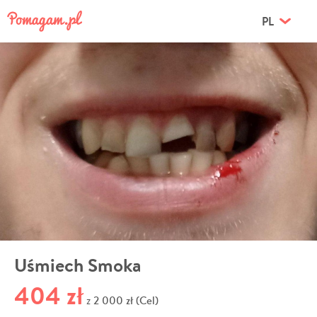
PL
Uśmiech Smoka
404 zł
2 000 zł (Cel)
z