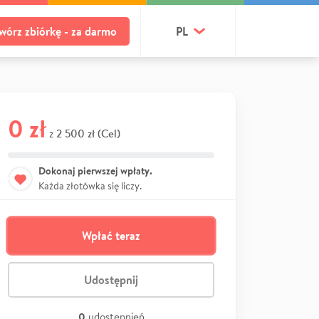
wórz zbiórkę - za darmo
PL
0 zł
2 500 zł (Cel)
z
Dokonaj pierwszej wpłaty.
Każda złotówka się liczy.
Wpłać teraz
Udostępnij
0
udostępnień