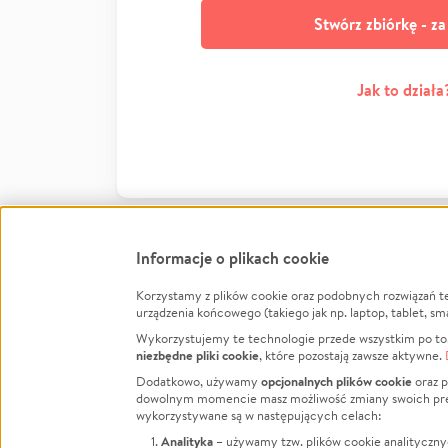
Stwórz zbiórkę - z
Jak to działa
Informacje o plikach cookie
Korzystamy z plików cookie oraz podobnych rozwiązań t
Infor
urządzenia końcowego (takiego jak np. laptop, tablet, sm
Wykorzystujemy te technologie przede wszystkim po to,
Jak to 
niezbędne pliki cookie
, które pozostają zawsze aktywne.
Facebook
Twitter
Instagram
Regula
opcjonalnych plików cookie
Dodatkowo, używamy
oraz p
dowolnym momencie masz możliwość zmiany swoich prefere
Polity
LinkedIn
TikTok
Youtube
wykorzystywane są w następujących celach:
RODO -
Analityka
– używamy tzw. plików cookie analityczny