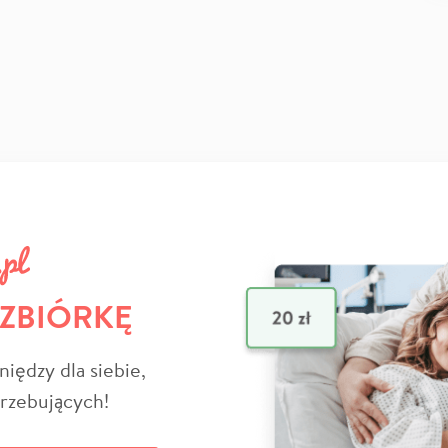
 ZBIÓRKĘ
niędzy dla siebie,
trzebujących!