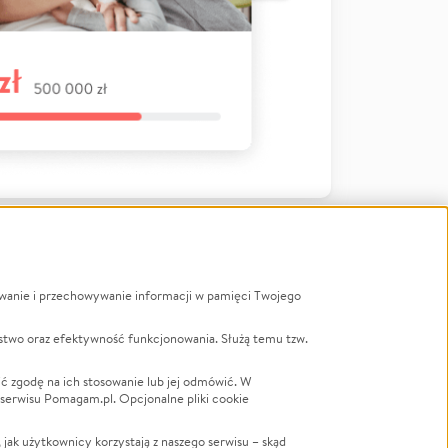
ywanie i przechowywanie informacji w pamięci Twojego
a
stwo oraz efektywność funkcjonowania. Służą temu tzw.
LGBTQ+
Powódź
ć zgodę na ich stosowanie lub jej odmówić. W
 serwisu Pomagam.pl. Opcjonalne pliki cookie
Wichura
NGO
ak użytkownicy korzystają z naszego serwisu – skąd