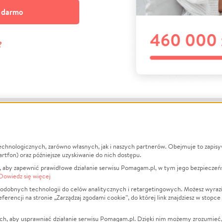
a darmo
?
echnologicznych, zarówno własnych, jak i naszych partnerów. Obejmuje to zapis
macje
O nas
Zbieraj n
artfon) oraz późniejsze uzyskiwanie do nich dostępu.
 aby zapewnić prawidłowe działanie serwisu Pomagam.pl, w tym jego bezpieczeń
działa?
Opinie
Leczenie
Dowiedz się więcej
min
Raporty
Zwierzęta
odobnych technologii do celów analitycznych i retargetingowych. Możesz wyrazi
ncji na stronie „Zarządzaj zgodami cookie”, do której link znajdziesz w stopce
ka Prywatności
Za darmo
Pożar
 Kontrahenci
Blog
Ukraina
ch, aby usprawniać działanie serwisu Pomagam.pl. Dzięki nim możemy zrozumieć, j