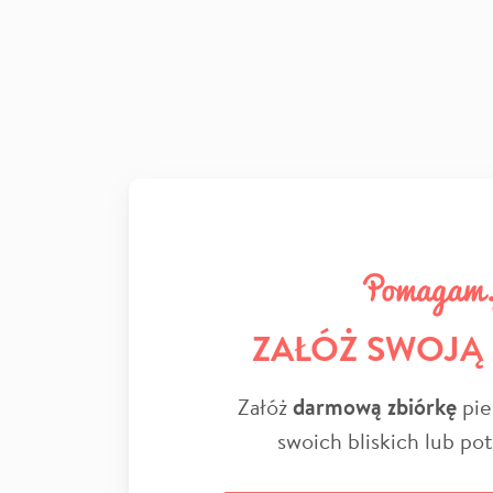
ZAŁÓŻ SWOJĄ
Załóż
darmową zbiórkę
pie
swoich bliskich lub po