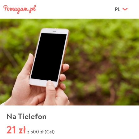
PL
Na Tielefon
21 zł
500 zł (Cel)
z