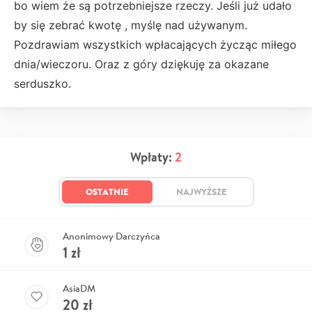
bo wiem że są potrzebniejsze rzeczy. Jeśli już udało
by się zebrać kwotę , myślę nad używanym.
Pozdrawiam wszystkich wpłacających życząc miłego
dnia/wieczoru. Oraz z góry dziękuję za okazane
serduszko.
Wpłaty:
2
OSTATNIE
NAJWYŻSZE
Anonimowy Darczyńca
1
zł
AsiaDM
20
zł