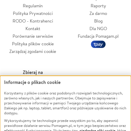
Regulamin
Raporty
Polityka Prywatności
Za darmo
RODO - Kontrahenci
Blog
Kontakt
Dla NGO
Porównanie serwisów
Fundacja Pomagam.pl
Polityka plików cookie
Zarządzaj zgodami cookie
Zbieraj na
Informacje o plikach cookie
Leczenie
LGBTQ+
Zwierzęta
Powódź
Korzystamy z plików cookie oraz podobnych rozwiązań technologicznych,
zarówno własnych, jak i naszych partnerów. Obejmuje to zapisywanie i
Pożar
Wichura
przechowywanie informacji w pamięci Twojego urządzenia końcowego
(takiego jak np. laptop, tablet, smartfon) oraz późniejsze uzyskiwanie do nich
Ukraina
NGO
dostępu.
Sport
Religia
Wykorzystujemy te technologie przede wszystkim po to, aby zapewnić
Pomoc Finansowa
Edukacja
prawidłowe działanie serwisu Pomagam.pl, w tym jego bezpieczeństwo oraz
niezbędne pliki cookie
efektywność funkcjonowania. Służą temu tzw.
, które