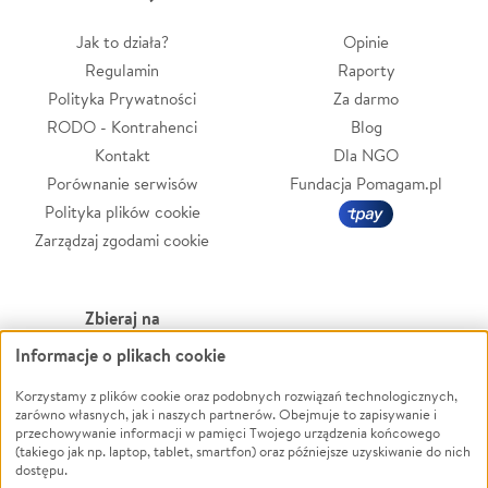
Jak to działa?
Opinie
Regulamin
Raporty
Polityka Prywatności
Za darmo
RODO - Kontrahenci
Blog
Kontakt
Dla NGO
Porównanie serwisów
Fundacja Pomagam.pl
Polityka plików cookie
Zarządzaj zgodami cookie
Zbieraj na
Informacje o plikach cookie
Leczenie
LGBTQ+
Zwierzęta
Powódź
Korzystamy z plików cookie oraz podobnych rozwiązań technologicznych,
zarówno własnych, jak i naszych partnerów. Obejmuje to zapisywanie i
Pożar
Wichura
przechowywanie informacji w pamięci Twojego urządzenia końcowego
(takiego jak np. laptop, tablet, smartfon) oraz późniejsze uzyskiwanie do nich
Ukraina
NGO
dostępu.
Sport
Religia