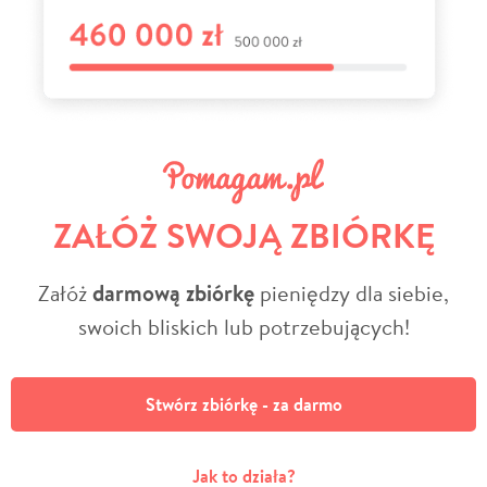
ZAŁÓŻ SWOJĄ ZBIÓRKĘ
Załóż
darmową zbiórkę
pieniędzy dla siebie,
swoich bliskich lub potrzebujących!
Stwórz zbiórkę - za darmo
Jak to działa?