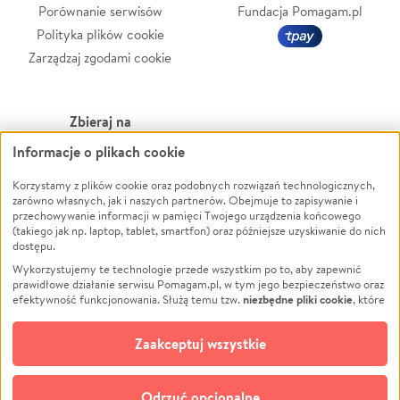
Porównanie serwisów
Fundacja Pomagam.pl
Polityka plików cookie
Zarządzaj zgodami cookie
Zbieraj na
Informacje o plikach cookie
Leczenie
LGBTQ+
Zwierzęta
Powódź
Korzystamy z plików cookie oraz podobnych rozwiązań technologicznych,
zarówno własnych, jak i naszych partnerów. Obejmuje to zapisywanie i
Pożar
Wichura
przechowywanie informacji w pamięci Twojego urządzenia końcowego
(takiego jak np. laptop, tablet, smartfon) oraz późniejsze uzyskiwanie do nich
Ukraina
NGO
dostępu.
Sport
Religia
Wykorzystujemy te technologie przede wszystkim po to, aby zapewnić
Pomoc Finansowa
Edukacja
prawidłowe działanie serwisu Pomagam.pl, w tym jego bezpieczeństwo oraz
niezbędne pliki cookie
efektywność funkcjonowania. Służą temu tzw.
, które
Projekty
Podróż
pozostają zawsze aktywne.
Dowiedz się więcej
Pogrzeb
Impreza
opcjonalnych plików cookie
Dodatkowo, używamy
oraz podobnych
Zaakceptuj wszystkie
Społeczność lokalna
Ochrona środowiska
technologii do celów analitycznych i retargetingowych. Możesz wyrazić
zgodę na ich stosowanie lub jej odmówić. W dowolnym momencie masz
Kultura
Biznes
możliwość zmiany swoich preferencji na stronie „Zarządzaj zgodami cookie”,
Odrzuć opcjonalne
Polski
do której link znajdziesz w stopce serwisu Pomagam.pl. Opcjonalne pliki