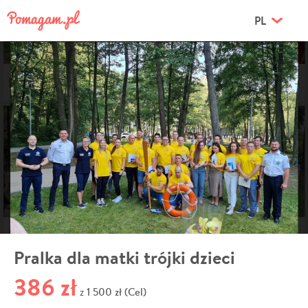
PL
Pralka dla matki trójki dzieci
386 zł
1 500 zł (Cel)
z