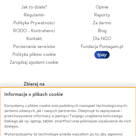
Jak to działa?
Opinie
Regulamin
Raporty
Polityka Prywatności
Za darmo
RODO - Kontrahenci
Blog
Kontakt
Dla NGO
Porównanie serwisów
Fundacja Pomagam.pl
Polityka plików cookie
Zarządzaj zgodami cookie
Zbieraj na
Informacje o plikach cookie
Leczenie
LGBTQ+
Zwierzęta
Powódź
Korzystamy z plików cookie oraz podobnych rozwiązań technologicznych,
zarówno własnych, jak i naszych partnerów. Obejmuje to zapisywanie i
Pożar
Wichura
przechowywanie informacji w pamięci Twojego urządzenia końcowego
(takiego jak np. laptop, tablet, smartfon) oraz późniejsze uzyskiwanie do nich
Ukraina
NGO
dostępu.
Sport
Religia
Wykorzystujemy te technologie przede wszystkim po to, aby zapewnić