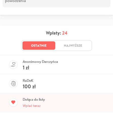
powodzenia
Wpłaty:
24
OSTATNIE
NAJWYŻSZE
Anonimowy Darczyńca
1
zł
RaDeK
100
zł
Dołącz do listy
Wpłać teraz