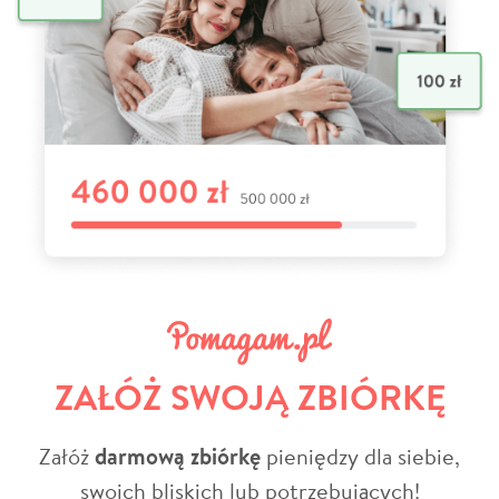
ZAŁÓŻ SWOJĄ ZBIÓRKĘ
Załóż
darmową zbiórkę
pieniędzy dla siebie,
swoich bliskich lub potrzebujących!