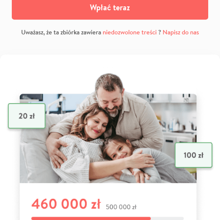
Wpłać teraz
Uważasz, że ta zbiórka zawiera
niedozwolone treści
?
Napisz do nas