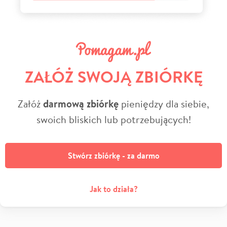
ZAŁÓŻ SWOJĄ ZBIÓRKĘ
Załóż
darmową zbiórkę
pieniędzy dla siebie,
swoich bliskich lub potrzebujących!
Stwórz zbiórkę - za darmo
Jak to działa?