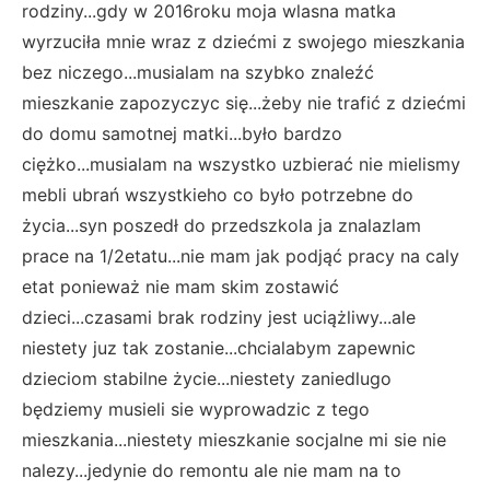
rodziny...gdy w 2016roku moja wlasna matka
wyrzuciła mnie wraz z dziećmi z swojego mieszkania
bez niczego...musialam na szybko znaleźć
mieszkanie zapozyczyc się...żeby nie trafić z dziećmi
do domu samotnej matki...było bardzo
ciężko...musialam na wszystko uzbierać nie mielismy
mebli ubrań wszystkieho co było potrzebne do
życia...syn poszedł do przedszkola ja znalazlam
prace na 1/2etatu...nie mam jak podjąć pracy na caly
etat ponieważ nie mam skim zostawić
dzieci...czasami brak rodziny jest uciążliwy...ale
niestety juz tak zostanie...chcialabym zapewnic
dzieciom stabilne życie...niestety zaniedlugo
będziemy musieli sie wyprowadzic z tego
mieszkania...niestety mieszkanie socjalne mi sie nie
nalezy...jedynie do remontu ale nie mam na to