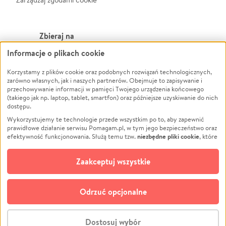
Zbieraj na
Informacje o plikach cookie
Leczenie
LGBTQ+
Zwierzęta
Powódź
Korzystamy z plików cookie oraz podobnych rozwiązań technologicznych,
zarówno własnych, jak i naszych partnerów. Obejmuje to zapisywanie i
Pożar
Wichura
przechowywanie informacji w pamięci Twojego urządzenia końcowego
(takiego jak np. laptop, tablet, smartfon) oraz późniejsze uzyskiwanie do nich
Ukraina
NGO
dostępu.
Sport
Religia
Wykorzystujemy te technologie przede wszystkim po to, aby zapewnić
Pomoc Finansowa
Edukacja
prawidłowe działanie serwisu Pomagam.pl, w tym jego bezpieczeństwo oraz
niezbędne pliki cookie
efektywność funkcjonowania. Służą temu tzw.
, które
Projekty
Podróż
pozostają zawsze aktywne.
Dowiedz się więcej
Pogrzeb
Impreza
opcjonalnych plików cookie
Dodatkowo, używamy
oraz podobnych
Zaakceptuj wszystkie
Społeczność lokalna
Ochrona środowiska
technologii do celów analitycznych i retargetingowych. Możesz wyrazić
zgodę na ich stosowanie lub jej odmówić. W dowolnym momencie masz
Kultura
Biznes
możliwość zmiany swoich preferencji na stronie „Zarządzaj zgodami cookie”,
Odrzuć opcjonalne
Polski
do której link znajdziesz w stopce serwisu Pomagam.pl. Opcjonalne pliki
cookie wykorzystywane są w następujących celach:
© CROWDING SP. Z O.O.
Analityka
– używamy tzw. plików cookie analitycznych, aby usprawniać
Dostosuj wybór
działanie serwisu Pomagam.pl. Dzięki nim możemy zrozumieć, jak