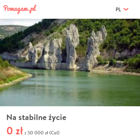
PL
Na stabilne życie
0 zł
50 000 zł (Cel)
z