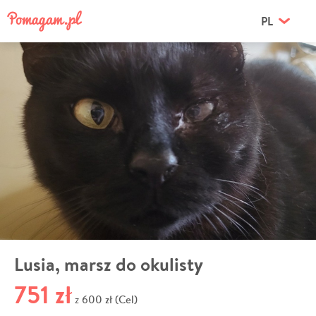
PL
Lusia, marsz do okulisty
751 zł
600 zł (Cel)
z