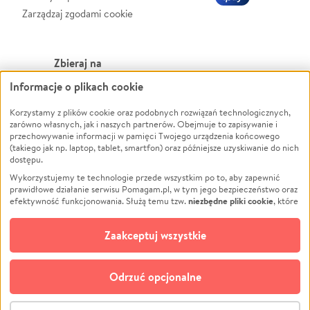
Zarządzaj zgodami cookie
Zbieraj na
Informacje o plikach cookie
Leczenie
LGBTQ+
Zwierzęta
Powódź
Korzystamy z plików cookie oraz podobnych rozwiązań technologicznych,
zarówno własnych, jak i naszych partnerów. Obejmuje to zapisywanie i
Pożar
Wichura
przechowywanie informacji w pamięci Twojego urządzenia końcowego
(takiego jak np. laptop, tablet, smartfon) oraz późniejsze uzyskiwanie do nich
Ukraina
NGO
dostępu.
Sport
Religia
Wykorzystujemy te technologie przede wszystkim po to, aby zapewnić
Pomoc Finansowa
Edukacja
prawidłowe działanie serwisu Pomagam.pl, w tym jego bezpieczeństwo oraz
niezbędne pliki cookie
efektywność funkcjonowania. Służą temu tzw.
, które
Projekty
Podróż
pozostają zawsze aktywne.
Dowiedz się więcej
Pogrzeb
Impreza
opcjonalnych plików cookie
Dodatkowo, używamy
oraz podobnych
Zaakceptuj wszystkie
Społeczność lokalna
Ochrona środowiska
technologii do celów analitycznych i retargetingowych. Możesz wyrazić
zgodę na ich stosowanie lub jej odmówić. W dowolnym momencie masz
Kultura
Biznes
możliwość zmiany swoich preferencji na stronie „Zarządzaj zgodami cookie”,
Odrzuć opcjonalne
Polski
do której link znajdziesz w stopce serwisu Pomagam.pl. Opcjonalne pliki
cookie wykorzystywane są w następujących celach:
© CROWDING SP. Z O.O.
Analityka
– używamy tzw. plików cookie analitycznych, aby usprawniać