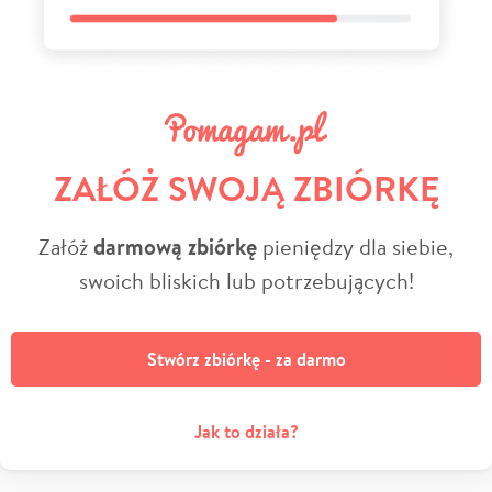
ZAŁÓŻ SWOJĄ ZBIÓRKĘ
Załóż
darmową zbiórkę
pieniędzy dla siebie,
swoich bliskich lub potrzebujących!
Stwórz zbiórkę - za darmo
Jak to działa?