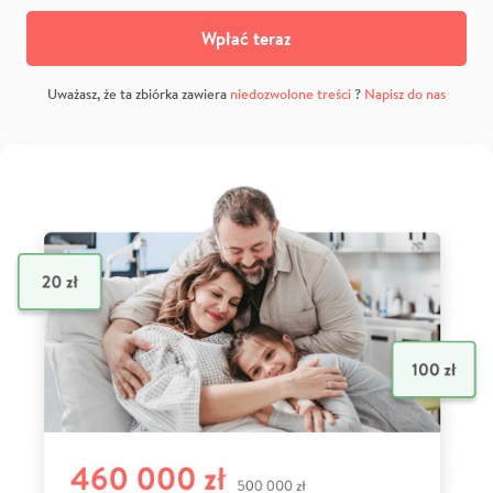
Wpłać teraz
Uważasz, że ta zbiórka zawiera
niedozwolone treści
?
Napisz do nas