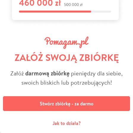
ZAŁÓŻ SWOJĄ ZBIÓRKĘ
Załóż
darmową zbiórkę
pieniędzy dla siebie,
swoich bliskich lub potrzebujących!
Stwórz zbiórkę - za darmo
Jak to działa?