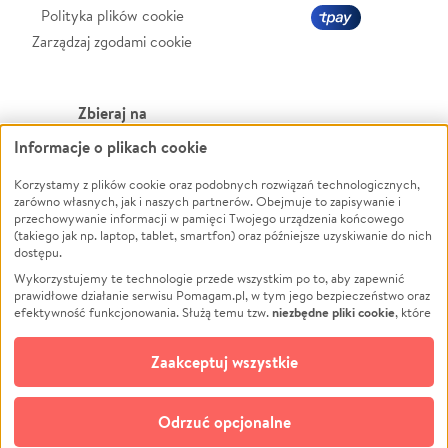
Polityka plików cookie
Zarządzaj zgodami cookie
Zbieraj na
Informacje o plikach cookie
Leczenie
LGBTQ+
Korzystamy z plików cookie oraz podobnych rozwiązań technologicznych,
Zwierzęta
Powódź
zarówno własnych, jak i naszych partnerów. Obejmuje to zapisywanie i
Pożar
Wichura
przechowywanie informacji w pamięci Twojego urządzenia końcowego
(takiego jak np. laptop, tablet, smartfon) oraz późniejsze uzyskiwanie do nich
Ukraina
NGO
dostępu.
Sport
Religia
Wykorzystujemy te technologie przede wszystkim po to, aby zapewnić
Pomoc Finansowa
Edukacja
prawidłowe działanie serwisu Pomagam.pl, w tym jego bezpieczeństwo oraz
niezbędne pliki cookie
efektywność funkcjonowania. Służą temu tzw.
, które
Projekty
Podróż
pozostają zawsze aktywne.
Dowiedz się więcej
Pogrzeb
Impreza
opcjonalnych plików cookie
Dodatkowo, używamy
oraz podobnych
Zaakceptuj wszystkie
Społeczność lokalna
Ochrona środowiska
technologii do celów analitycznych i retargetingowych. Możesz wyrazić
zgodę na ich stosowanie lub jej odmówić. W dowolnym momencie masz
Kultura
Biznes
możliwość zmiany swoich preferencji na stronie „Zarządzaj zgodami cookie”,
Odrzuć opcjonalne
Polski
do której link znajdziesz w stopce serwisu Pomagam.pl. Opcjonalne pliki
cookie wykorzystywane są w następujących celach: