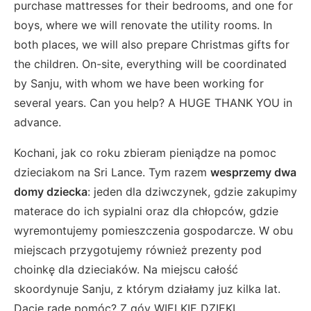
purchase mattresses for their bedrooms, and one for
boys, where we will renovate the utility rooms. In
both places, we will also prepare Christmas gifts for
the children. On-site, everything will be coordinated
by Sanju, with whom we have been working for
several years. Can you help? A HUGE THANK YOU in
advance.
Kochani, jak co roku zbieram pieniądze na pomoc
dzieciakom na Sri Lance. Tym razem
wesprzemy dwa
domy dziecka
: jeden dla dziwczynek, gdzie zakupimy
materace do ich sypialni oraz dla chłopców, gdzie
wyremontujemy pomieszczenia gospodarcze. W obu
miejscach przygotujemy również prezenty pod
choinkę dla dzieciaków. Na miejscu całość
skoordynuje Sanju, z którym działamy juz kilka lat.
Dacie radę pomóc? Z góy WIELKIE DZIĘKI.