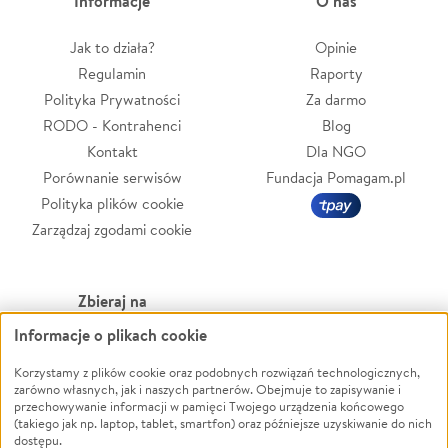
Informacje
O nas
Jak to działa?
Opinie
Regulamin
Raporty
Polityka Prywatności
Za darmo
RODO - Kontrahenci
Blog
Kontakt
Dla NGO
Porównanie serwisów
Fundacja Pomagam.pl
Polityka plików cookie
Zarządzaj zgodami cookie
Zbieraj na
Informacje o plikach cookie
Leczenie
LGBTQ+
Zwierzęta
Powódź
Korzystamy z plików cookie oraz podobnych rozwiązań technologicznych,
zarówno własnych, jak i naszych partnerów. Obejmuje to zapisywanie i
Pożar
Wichura
przechowywanie informacji w pamięci Twojego urządzenia końcowego
(takiego jak np. laptop, tablet, smartfon) oraz późniejsze uzyskiwanie do nich
Ukraina
NGO
dostępu.