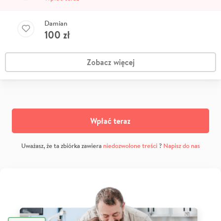
Damian
100
zł
Zobacz więcej
Wpłać teraz
Uważasz, że ta zbiórka zawiera
niedozwolone treści
?
Napisz do nas