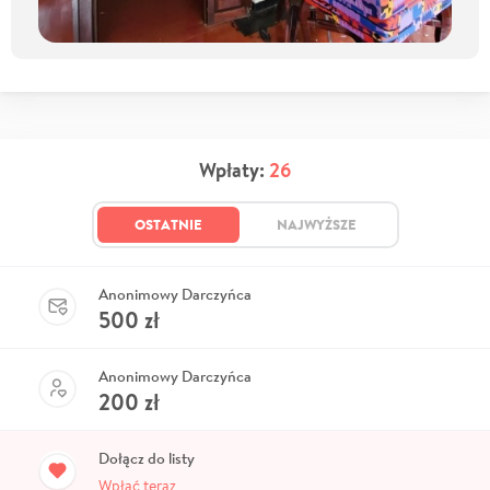
Wpłaty:
26
OSTATNIE
NAJWYŻSZE
Anonimowy Darczyńca
500
zł
Anonimowy Darczyńca
200
zł
Dołącz do listy
Wpłać teraz