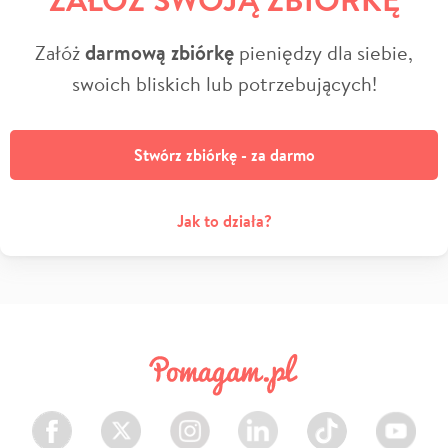
Załóż
darmową zbiórkę
pieniędzy dla siebie,
swoich bliskich lub potrzebujących!
Stwórz zbiórkę - za darmo
Jak to działa?
Facebook
Twitter
Instagram
LinkedIn
TikTok
Youtube