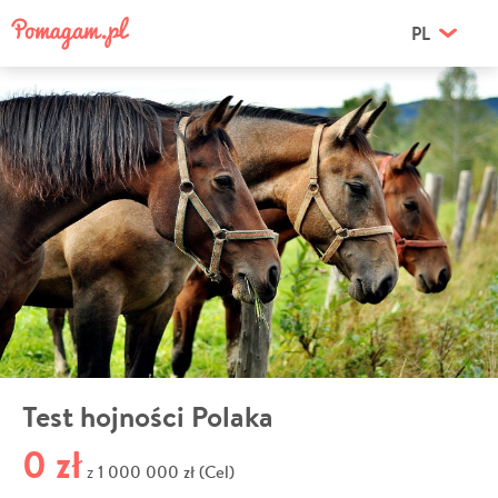
PL
Test hojności Polaka
0 zł
1 000 000 zł (Cel)
z