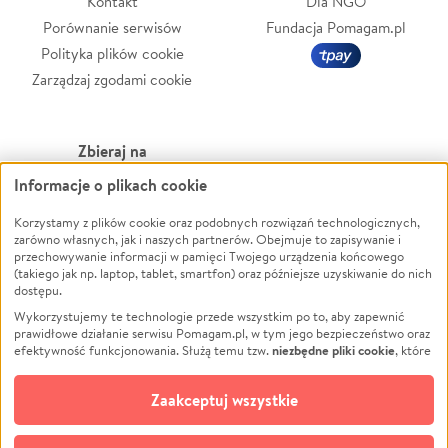
Kontakt
Dla NGO
Porównanie serwisów
Fundacja Pomagam.pl
Polityka plików cookie
Zarządzaj zgodami cookie
Zbieraj na
Informacje o plikach cookie
Leczenie
LGBTQ+
Zwierzęta
Powódź
Korzystamy z plików cookie oraz podobnych rozwiązań technologicznych,
zarówno własnych, jak i naszych partnerów. Obejmuje to zapisywanie i
Pożar
Wichura
przechowywanie informacji w pamięci Twojego urządzenia końcowego
(takiego jak np. laptop, tablet, smartfon) oraz późniejsze uzyskiwanie do nich
Ukraina
NGO
dostępu.
Sport
Religia
Wykorzystujemy te technologie przede wszystkim po to, aby zapewnić
Pomoc Finansowa
Edukacja
prawidłowe działanie serwisu Pomagam.pl, w tym jego bezpieczeństwo oraz
niezbędne pliki cookie
efektywność funkcjonowania. Służą temu tzw.
, które
Projekty
Podróż
pozostają zawsze aktywne.
Dowiedz się więcej
Pogrzeb
Impreza
opcjonalnych plików cookie
Dodatkowo, używamy
oraz podobnych
Zaakceptuj wszystkie
Społeczność lokalna
Ochrona środowiska
technologii do celów analitycznych i retargetingowych. Możesz wyrazić
zgodę na ich stosowanie lub jej odmówić. W dowolnym momencie masz
Kultura
Biznes
możliwość zmiany swoich preferencji na stronie „Zarządzaj zgodami cookie”,