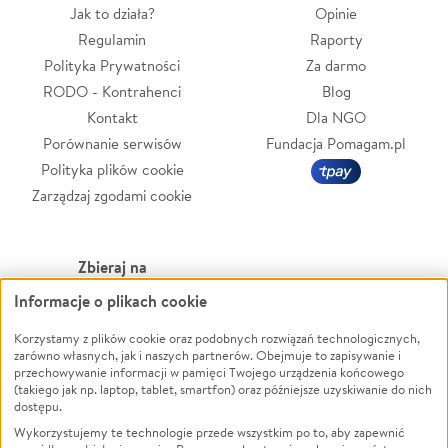
Jak to działa?
Opinie
Regulamin
Raporty
Polityka Prywatności
Za darmo
RODO - Kontrahenci
Blog
Kontakt
Dla NGO
Porównanie serwisów
Fundacja Pomagam.pl
Polityka plików cookie
Zarządzaj zgodami cookie
Zbieraj na
Informacje o plikach cookie
Leczenie
LGBTQ+
Zwierzęta
Powódź
Korzystamy z plików cookie oraz podobnych rozwiązań technologicznych,
zarówno własnych, jak i naszych partnerów. Obejmuje to zapisywanie i
Pożar
Wichura
przechowywanie informacji w pamięci Twojego urządzenia końcowego
(takiego jak np. laptop, tablet, smartfon) oraz późniejsze uzyskiwanie do nich
Ukraina
NGO
dostępu.
Sport
Religia
Wykorzystujemy te technologie przede wszystkim po to, aby zapewnić
Pomoc Finansowa
Edukacja