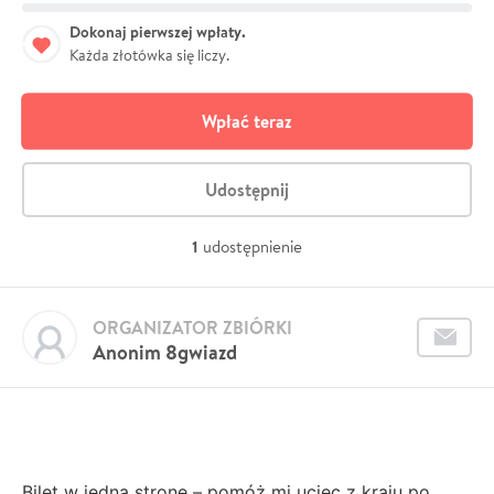
Dokonaj pierwszej wpłaty.
Każda złotówka się liczy.
Wpłać teraz
Udostępnij
1
udostępnienie
ORGANIZATOR ZBIÓRKI
Anonim 8gwiazd
Bilet w jedną stronę – pomóż mi uciec z kraju po