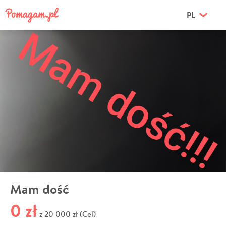
PL
Mam dość
0 zł
20 000 zł (Cel)
z