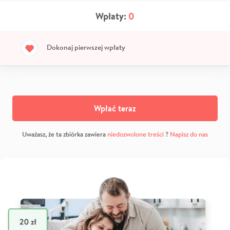
Wpłaty:
0
Dokonaj pierwszej wpłaty
Wpłać teraz
Uważasz, że ta zbiórka zawiera
niedozwolone treści
?
Napisz do nas